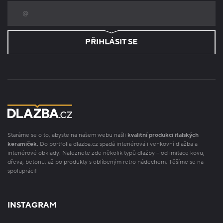
PŘIHLÁSIT SE
Staráme se o to, abyste na našem webu našli
kvalitní produkci italských
keramiček.
Do portfolia dlazba.cz spadá interiérová i venkovní dlažba a
interiérové obklady. Naleznete zde několik typů dlažby – od imitace kovu,
dřeva, betonu, až po produkty s oblíbeným retro nádechem. Těšíme se na
spolupráci!
INSTAGRAM