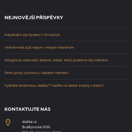
NEJNOVĚJŠÍ PŘÍSPĚVKY
Industriální styl bydlení v 10 krocích
Velkoformát sluší malým i velkým interiérům
Designová vodovodní baterie: Detail, který podtrhne styl interiéru
Retro prvky vyniknou v každém interiéru
Vybíráte keramickou dlažbu? Vsaďte na italské značky s tradicí!
KONTAKTUJTE NÁS
dlažba.cz
Budějovická 1035