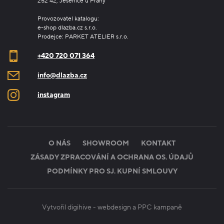
252 42, Jesenice u Prahy
Provozovatel katalogu:
e-shop dlazba.cz s.r.o.
Prodejce: PARKET ATELIER s.r.o.
+420 720 071 364
info@dlazba.cz
instagram
O NÁS
SHOWROOM
KONTAKT
ZÁSADY ZPRACOVÁNÍ A OCHRANA OS. ÚDAJŮ
PODMÍNKY PRO SJ. KUPNÍ SMLOUVY
Vytvořil digihive -
webdesign
a
PPC kampaně