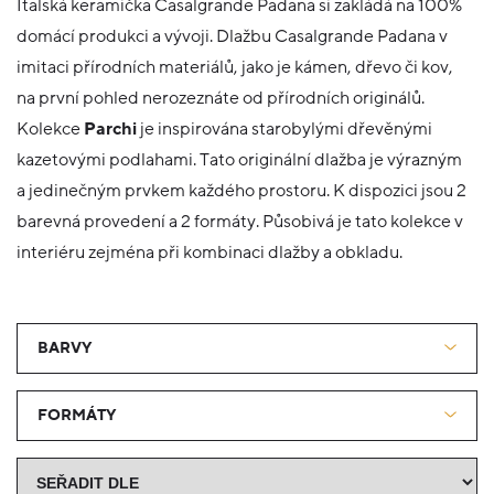
Italská keramička Casalgrande Padana si zakládá na 100%
domácí produkci a vývoji. Dlažbu Casalgrande Padana v
imitaci přírodních materiálů, jako je kámen, dřevo či kov,
na první pohled nerozeznáte od přírodních originálů.
Kolekce
Parchi
je inspirována starobylými dřevěnými
kazetovými podlahami. Tato originální dlažba je výrazným
a jedinečným prvkem každého prostoru. K dispozici jsou 2
barevná provedení a 2 formáty. Působivá je tato kolekce v
interiéru zejména při kombinaci dlažby a obkladu.
BARVY
FORMÁTY