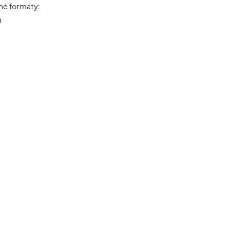
é formáty:
0