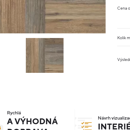
Cena 
Kolik 
Výsled
Rychlá
Návrh vizualiza
A VÝHODNÁ
INTERI