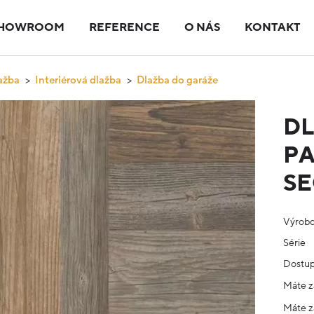
HOWROOM
REFERENCE
O NÁS
KONTAKT
ažba
Interiérová dlažba
Dlažba do garáže
D
PA
S
Výrob
Série
Dostup
Máte z
Máte z