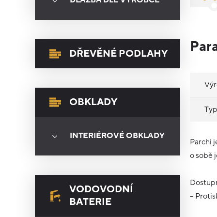
DLAŽBA DLE VÝROBCE
Par
DŘEVĚNÉ PODLAHY
Vý
OBKLADY
Typ
INTERIÉROVÉ OBKLADY
Parchi 
o sobě 
Dostupn
VODOVODNÍ
– Protis
BATERIE