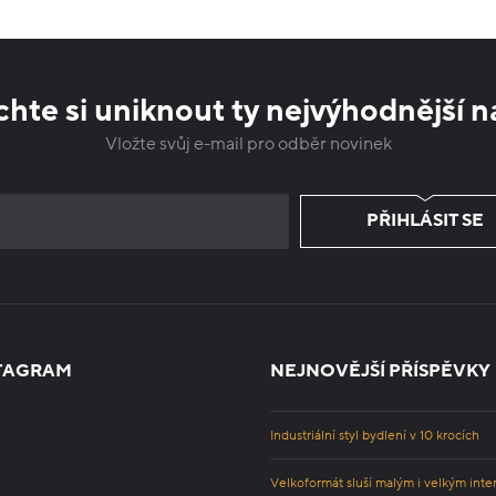
hte si uniknout ty nejvýhodnější n
Vložte svůj e-mail pro odběr novinek
PŘIHLÁSIT SE
TAGRAM
NEJNOVĚJŠÍ PŘÍSPĚVKY
Industriální styl bydlení v 10 krocích
Velkoformát sluší malým i velkým inte