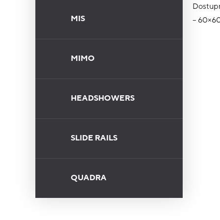
Dostupn
MIS
– 60×6
MIMO
HEADSHOWERS
SLIDE RAILS
QUADRA