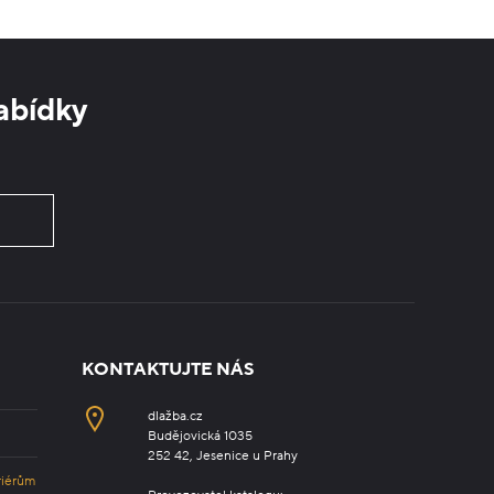
abídky
KONTAKTUJTE NÁS
dlažba.cz
Budějovická 1035
252 42, Jesenice u Prahy
riérům