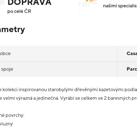
DOPRAVA
našimi specialis
po celé ČR
ametry
robce
Cas
 spoje
Parc
je kolekcí inspirovanou starobylými dřevěnými kazetovými podlah
je velmi výrazná a jedinečná. Vyrábí se celkem ve 2 barevných p
é povrchy:
kluzný