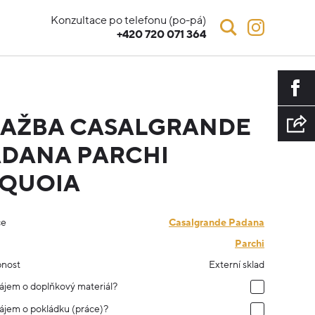
Konzultace po telefonu (po-pá)
+420 720 071 364
LAŽBA CASALGRANDE
DANA PARCHI
EQUOIA
ce
Casalgrande Padana
Parchi
nost
Externí sklad
ájem o doplňkový materiál?
ájem o pokládku (práce)?