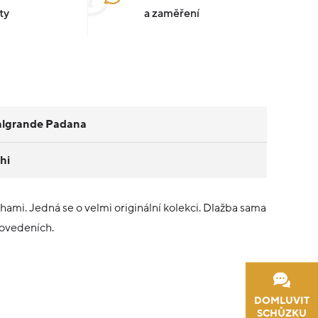
ty
a zaměření
algrande Padana
hi
ami. Jedná se o velmi originální kolekci. Dlažba sama
rovedeních.
DOMLUVIT
SCHŮZKU