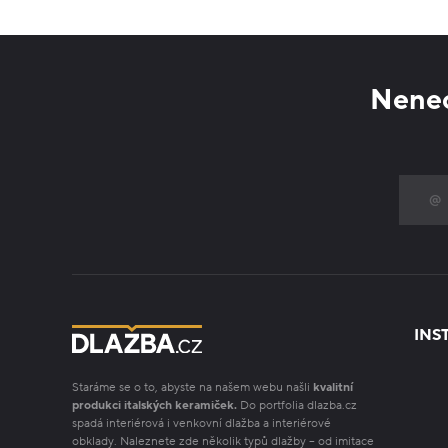
Nenec
INS
Staráme se o to, abyste na našem webu našli
kvalitní
produkci italských keramiček.
Do portfolia dlazba.cz
spadá interiérová i venkovní dlažba a interiérové
obklady. Naleznete zde několik typů dlažby – od imitace