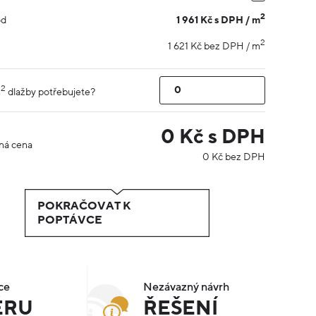
2
1 961 Kč s DPH / m
od
2
1 621 Kč bez DPH / m
2
m
dlažby potřebujete?
0
Kč s DPH
ná cena
0
Kč bez DPH
POKRAČOVAT K
POPTÁVCE
ce
Nezávazný návrh
ÉRU
ŘEŠENÍ