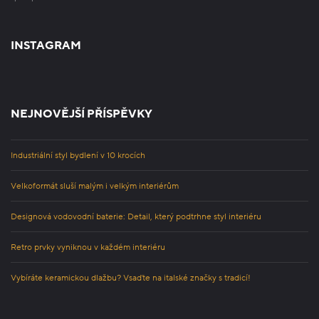
INSTAGRAM
NEJNOVĚJŠÍ PŘÍSPĚVKY
Industriální styl bydlení v 10 krocích
Velkoformát sluší malým i velkým interiérům
Designová vodovodní baterie: Detail, který podtrhne styl interiéru
Retro prvky vyniknou v každém interiéru
Vybíráte keramickou dlažbu? Vsaďte na italské značky s tradicí!