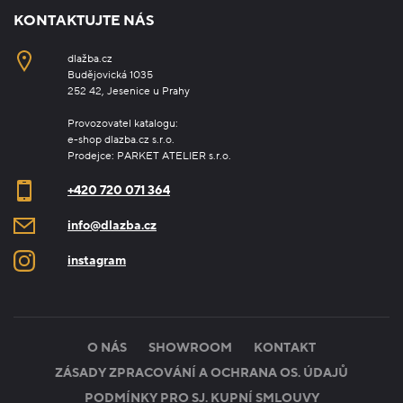
KONTAKTUJTE NÁS
dlažba.cz
Budějovická 1035
252 42, Jesenice u Prahy
Provozovatel katalogu:
e-shop dlazba.cz s.r.o.
Prodejce: PARKET ATELIER s.r.o.
+420 720 071 364
info@dlazba.cz
instagram
O NÁS
SHOWROOM
KONTAKT
ZÁSADY ZPRACOVÁNÍ A OCHRANA OS. ÚDAJŮ
PODMÍNKY PRO SJ. KUPNÍ SMLOUVY