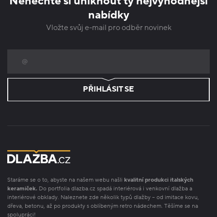
Nenechte si uniknout ty nejvýhodnější
nabídky
Vložte svůj e-mail pro odběr novinek
PŘIHLÁSIT SE
Staráme se o to, abyste na našem webu našli
kvalitní produkci italských
keramiček.
Do portfolia dlazba.cz spadá interiérová i venkovní dlažba a
interiérové obklady. Naleznete zde několik typů dlažby – od imitace kovu,
dřeva, betonu, až po produkty s oblíbeným retro nádechem. Těšíme se na
spolupráci!