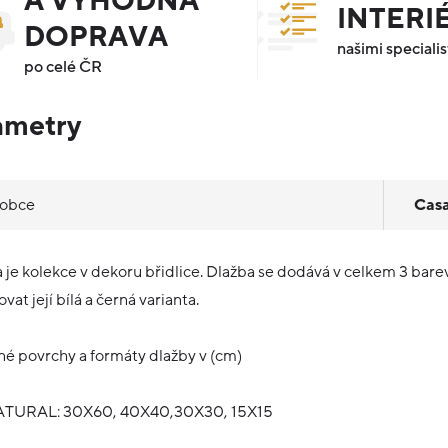
A VÝHODNÁ
INTERI
DOPRAVA
našimi specialis
po celé ČR
ametry
robce
Cas
 je kolekce v dekoru břidlice. Dlažba se dodává v celkem 3 bare
at její bílá a černá varianta.
é povrchy a formáty dlažby v (cm)
TURAL: 30X60, 40X40,30X30, 15X15