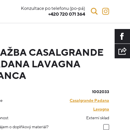
Konzultace po telefonu (po-pá)
+420 720 071 364
LAŽBA CASALGRANDE
ADANA LAVAGNA
IANCA
1002033
ce
Casalgrande Padana
Lavagna
nost
Externí sklad
ájem o doplňkový materiál?