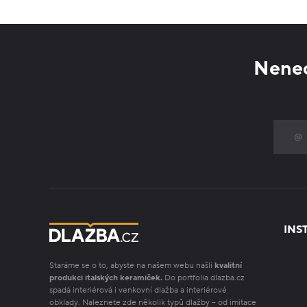
Nenec
INS
Staráme se o to, abyste na našem webu našli
kvalitní
produkci italských keramiček.
Do portfolia dlazba.cz
spadá interiérová i venkovní dlažba a interiérové
obklady. Naleznete zde několik typů dlažby – od imitace