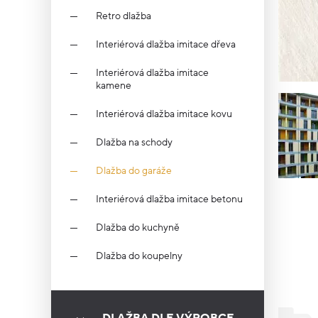
Retro dlažba
Interiérová dlažba imitace dřeva
Interiérová dlažba imitace
kamene
Interiérová dlažba imitace kovu
Dlažba na schody
Dlažba do garáže
Interiérová dlažba imitace betonu
Dlažba do kuchyně
Dlažba do koupelny