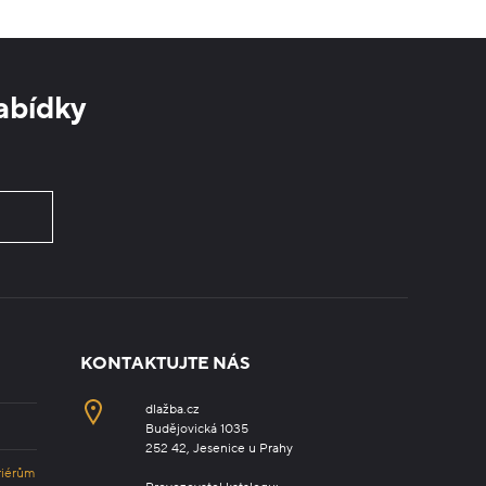
abídky
KONTAKTUJTE NÁS
dlažba.cz
Budějovická 1035
252 42, Jesenice u Prahy
riérům