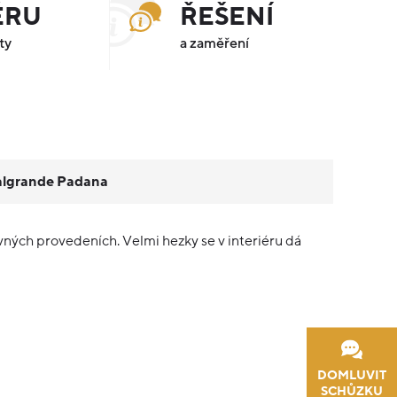
ÉRU
ŘEŠENÍ
ty
a zaměření
algrande Padana
vných provedeních. Velmi hezky se v interiéru dá
DOMLUVIT
SCHŮZKU