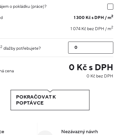
ájem o pokládku (práce)?
2
1 300 Kč s DPH / m
od
2
1 074 Kč bez DPH / m
2
m
dlažby potřebujete?
0
Kč s DPH
ná cena
0
Kč bez DPH
POKRAČOVAT K
POPTÁVCE
ce
Nezávazný návrh