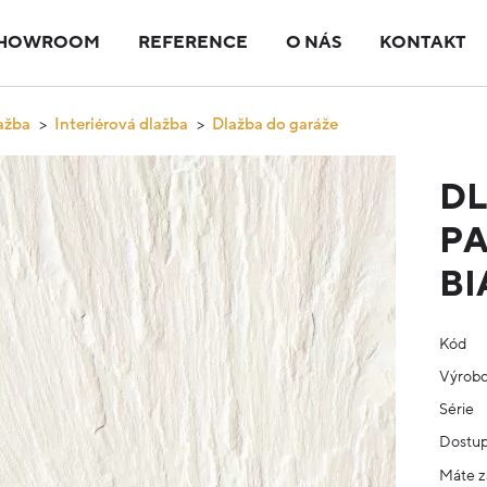
HOWROOM
REFERENCE
O NÁS
KONTAKT
ažba
Interiérová dlažba
Dlažba do garáže
D
P
B
Kód
Výrob
Série
Dostup
Máte z