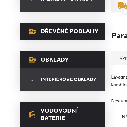
DLAŽBA DLE VÝROBCE
DŘEVĚNÉ PODLAHY
Par
Vý
OBKLADY
Lavagna
INTERIÉROVÉ OBKLADY
kombinov
Dostupn
VODOVODNÍ
–
NA
BATERIE