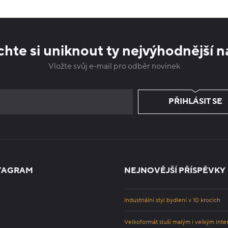
hte si uniknout ty nejvýhodnější n
Vložte svůj e-mail pro odběr novinek
PŘIHLÁSIT SE
TAGRAM
NEJNOVĚJŠÍ PŘÍSPĚVKY
Industriální styl bydlení v 10 krocích
Velkoformát sluší malým i velkým inte