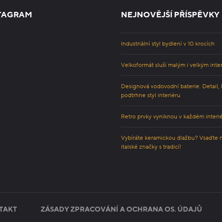
TAGRAM
NEJNOVĚJŠÍ PŘÍSPĚVKY
Industriální styl bydlení v 10 krocích
Velkoformát sluší malým i velkým inte
Designová vodovodní baterie: Detail, 
podtrhne styl interiéru
Retro prvky vyniknou v každém interi
Vybíráte keramickou dlažbu? Vsaďte 
italské značky s tradicí!
TAKT
ZÁSADY ZPRACOVÁNÍ A OCHRANA OS. ÚDAJŮ