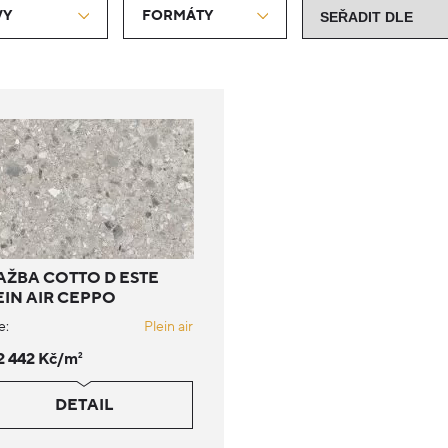
VY
FORMÁTY
AŽBA COTTO D ESTE
EIN AIR CEPPO
e:
Plein air
2 442 Kč/m
2
DETAIL