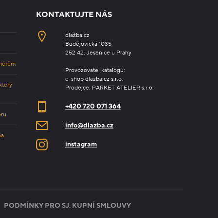
KONTAKTUJTE NÁS
dlažba.cz
Budějovická 1035
252 42, Jesenice u Prahy
riérům
Provozovatel katalogu:
e-shop dlazba.cz s.r.o.
který
Prodejce: PARKET ATELIER s.r.o.
+420 720 071 364
éru
info@dlazba.cz
na
instagram
PODMÍNKY PRO SJ. KUPNÍ SMLOUVY