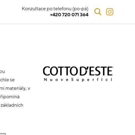
Konzultace po telefonu (po-pá)
+420 720 071 364
obu
chle se
mi materiály, v
připomíná
 základních