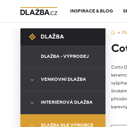
INSPIRACE & BLOG
S
Dl
DLAŽBA
Cot
DLAŽBA - VÝPRODEJ
Cotto D
keramic
VENKOVNÍ DLAŽBA
vyšplha
širokém
přírodn
INTERIÉROVÁ DLAŽBA
barevný
DLAŽBA DLE VÝROBCE