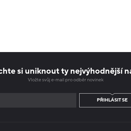
hte si uniknout ty nejvýhodnější n
Vložte svůj e-mail pro odběr novinek
PŘIHLÁSIT SE