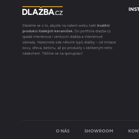
INS
Staráme se o to, abyste na našem webu našli
kvalitní
produkci italských keramiček.
Do portfolia dlazba.cz
spadá interiérová i venkovní dlažba a interiérové
obklady. Naleznete zde několik typů dlažby – od imitace
kovu, dřeva, betonu, až po produkty s oblíbeným retro
nádechem. Těšíme se na spolupráci!
O NÁS
SHOWROOM
KON