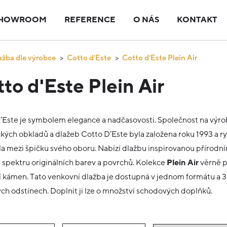
HOWROOM
REFERENCE
O NÁS
KONTAKT
ažba dle výrobce
Cotto d'Este
Cotto d'Este Plein Air
to d'Este Plein Air
’Este je symbolem elegance a nadčasovosti. Společnost na výr
kých obkladů a dlažeb Cotto D’Este byla založena roku 1993 a ry
la mezi špičku svého oboru. Nabízí dlažbu inspirovanou přírodní
 spektru originálních barev a povrchů. Kolekce
Plein Air
věrně 
í kámen. Tato venkovní dlažba je dostupná v jednom formátu a 3
ch odstínech. Doplnit ji lze o množství schodových doplňků.