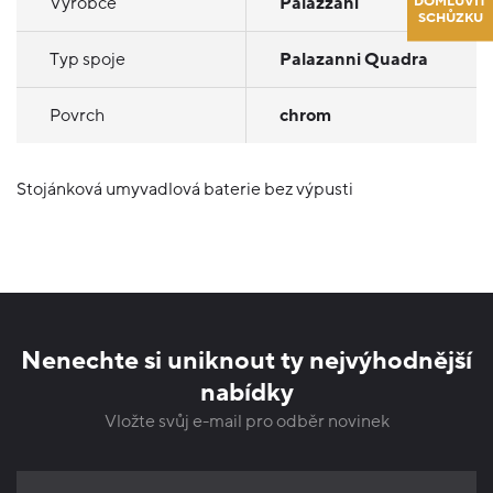
DOMLUVIT
Výrobce
Palazzani
SCHŮZKU
Typ spoje
Palazanni Quadra
Povrch
chrom
Stojánková umyvadlová baterie bez výpusti
Nenechte si uniknout ty nejvýhodnější
nabídky
Vložte svůj e-mail pro odběr novinek