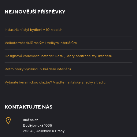
NEJNOVĚJŠÍ PŘÍSPĚVKY
Industriální styl bydlení v 10 krocích
Velkoformát sluší malým i velkým interiérům
Designová vodovodní baterie: Detail, který podtrhne styl interiéru
Retro prvky vyniknou v každém interiéru
Vybíráte keramickou dlažbu? Vsaďte na italské značky s tradicí!
KONTAKTUJTE NÁS
dlažba.cz
Budějovická 1035
252 42, Jesenice u Prahy