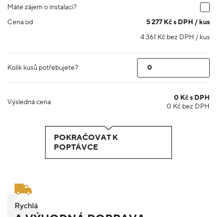
Máte zájem o instalaci?
Cena od
5 277 Kč s DPH / kus
4 361 Kč bez DPH / kus
Kolik kusů potřebujete?
0
Kč s DPH
Výsledná cena
0
Kč bez DPH
POKRAČOVAT K
POPTÁVCE
Rychlá