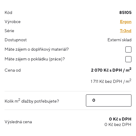
Kód
85105
Výrobce
Ergon
Série
Tr3nd
Dostupnost
Externí sklad
Máte zájem o doplňkový materiál?
Máte zájem o pokládku (práce)?
2
2 070 Kč s DPH / m
Cena od
2
1 711 Kč bez DPH / m
2
Kolik m
dlažby potřebujete?
0
Kč s DPH
Výsledná cena
0
Kč bez DPH