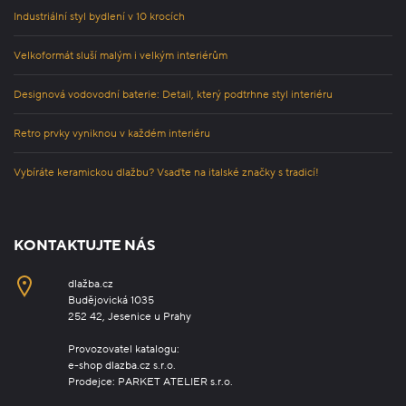
Industriální styl bydlení v 10 krocích
Velkoformát sluší malým i velkým interiérům
Designová vodovodní baterie: Detail, který podtrhne styl interiéru
Retro prvky vyniknou v každém interiéru
Vybíráte keramickou dlažbu? Vsaďte na italské značky s tradicí!
KONTAKTUJTE NÁS
dlažba.cz
Budějovická 1035
252 42, Jesenice u Prahy
Provozovatel katalogu:
e-shop dlazba.cz s.r.o.
Prodejce: PARKET ATELIER s.r.o.