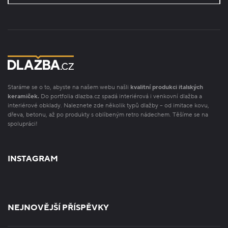
Staráme se o to, abyste na našem webu našli
kvalitní produkci italských
keramiček.
Do portfolia dlazba.cz spadá interiérová i venkovní dlažba a
interiérové obklady. Naleznete zde několik typů dlažby – od imitace kovu,
dřeva, betonu, až po produkty s oblíbeným retro nádechem. Těšíme se na
spolupráci!
INSTAGRAM
NEJNOVĚJŠÍ PŘÍSPĚVKY