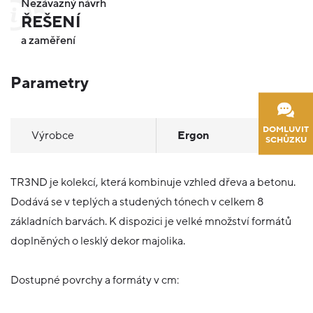
Nezávazný návrh
ŘEŠENÍ
a zaměření
Parametry
DOMLUVIT
Výrobce
Ergon
SCHŮZKU
TR3ND je kolekcí, která kombinuje vzhled dřeva a betonu.
Dodává se v teplých a studených tónech v celkem 8
základních barvách. K dispozici je velké množství formátů
doplněných o lesklý dekor majolika.
Dostupné povrchy a formáty v cm: