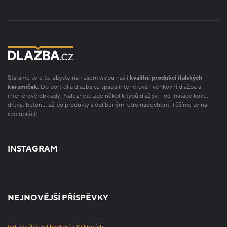
Staráme se o to, abyste na našem webu našli
kvalitní produkci italských
keramiček.
Do portfolia dlazba.cz spadá interiérová i venkovní dlažba a
interiérové obklady. Naleznete zde několik typů dlažby – od imitace kovu,
dřeva, betonu, až po produkty s oblíbeným retro nádechem. Těšíme se na
spolupráci!
INSTAGRAM
NEJNOVĚJŠÍ PŘÍSPĚVKY