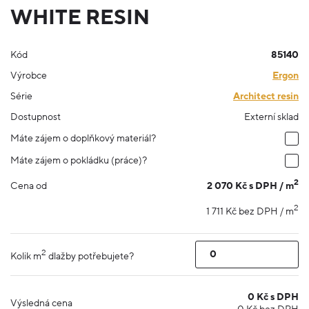
WHITE RESIN
Kód
85140
Výrobce
Ergon
Série
Architect resin
Dostupnost
Externí sklad
Máte zájem o doplňkový materiál?
Máte zájem o pokládku (práce)?
2
2 070 Kč s DPH / m
Cena od
2
1 711 Kč bez DPH / m
2
Kolik m
dlažby potřebujete?
0
Kč s DPH
Výsledná cena