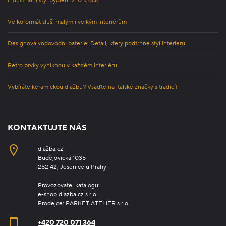
Industriální styl bydlení v 10 krocích
Velkoformát sluší malým i velkým interiérům
Designová vodovodní baterie: Detail, který podtrhne styl interiéru
Retro prvky vyniknou v každém interiéru
Vybíráte keramickou dlažbu? Vsaďte na italské značky s tradicí!
KONTAKTUJTE NÁS
dlažba.cz
Budějovická 1035
252 42, Jesenice u Prahy
Provozovatel katalogu:
e-shop dlazba.cz s.r.o.
Prodejce: PARKET ATELIER s.r.o.
+420 720 071 364