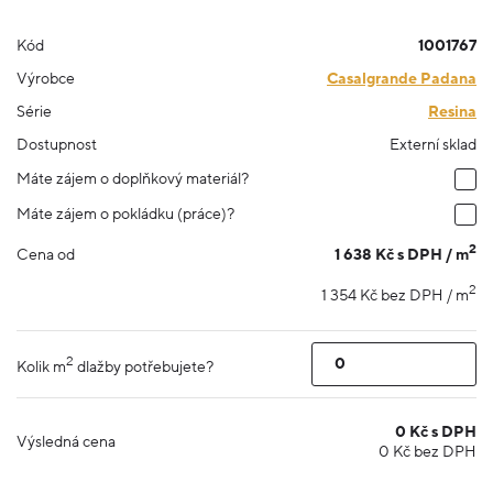
Kód
1001767
Výrobce
Casalgrande Padana
Série
Resina
Dostupnost
Externí sklad
Máte zájem o doplňkový materiál?
Máte zájem o pokládku (práce)?
2
1 638 Kč s DPH / m
Cena od
2
1 354 Kč bez DPH / m
2
Kolik m
dlažby potřebujete?
0
Kč s DPH
Výsledná cena
0
Kč bez DPH