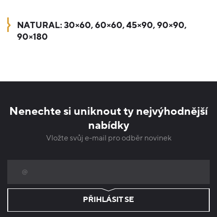
NATURAL: 30×60, 60×60, 45×90, 90×90,
90×180
Nenechte si uniknout ty nejvýhodnější
nabídky
Vložte svůj e-mail pro odběr novinek
PŘIHLÁSIT SE