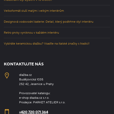
Velkoformát sluší malým i velkým interiérům
Designová vodovodní baterie: Detail, který podtrhne styl interiéru
Retro prvky vyniknou v každém interiéru
Vybíráte keramickou dlažbu? Vsaďte na italské značky s tradicí!
KONTAKTUJTE NÁS
dlažba.cz
Budějovická 1035
252 42, Jesenice u Prahy
Provozovatel katalogu:
e-shop dlazba.cz s.r.o.
Prodejce: PARKET ATELIER s.r.o.
+420 720 071 364