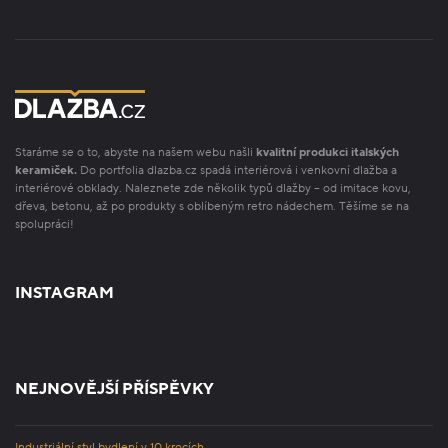
Staráme se o to, abyste na našem webu našli
kvalitní produkci italských
keramiček.
Do portfolia dlazba.cz spadá interiérová i venkovní dlažba a
interiérové obklady. Naleznete zde několik typů dlažby – od imitace kovu,
dřeva, betonu, až po produkty s oblíbeným retro nádechem. Těšíme se na
spolupráci!
INSTAGRAM
NEJNOVĚJŠÍ PŘÍSPĚVKY
Industriální styl bydlení v 10 krocích