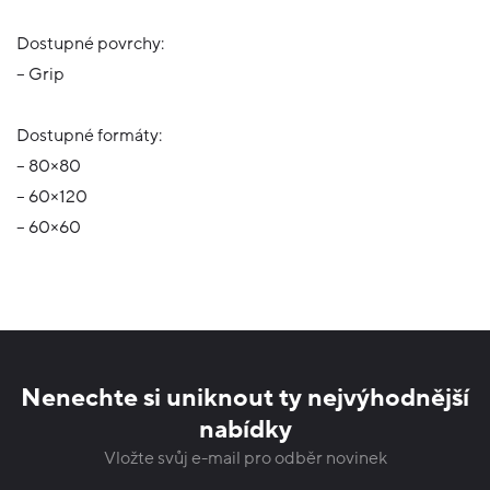
Dostupné povrchy:
– Grip
Dostupné formáty:
– 80×80
– 60×120
– 60×60
Nenechte si uniknout ty nejvýhodnější
nabídky
Vložte svůj e-mail pro odběr novinek