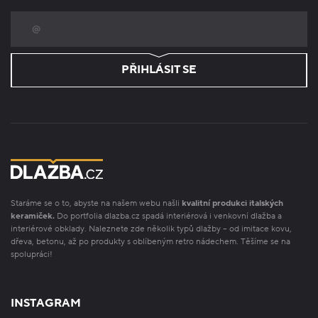
PŘIHLÁSIT SE
Staráme se o to, abyste na našem webu našli
kvalitní produkci italských
keramiček.
Do portfolia dlazba.cz spadá interiérová i venkovní dlažba a
interiérové obklady. Naleznete zde několik typů dlažby – od imitace kovu,
dřeva, betonu, až po produkty s oblíbeným retro nádechem. Těšíme se na
spolupráci!
INSTAGRAM