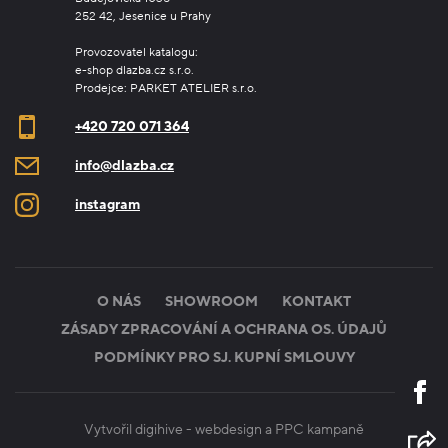
252 42, Jesenice u Prahy
Provozovatel katalogu:
e-shop dlazba.cz s.r.o.
Prodejce: PARKET ATELIER s.r.o.
+420 720 071 364
info@dlazba.cz
instagram
O NÁS
SHOWROOM
KONTAKT
ZÁSADY ZPRACOVÁNÍ A OCHRANA OS. ÚDAJŮ
PODMÍNKY PRO SJ. KUPNÍ SMLOUVY
Vytvořil digihive -
webdesign
a
PPC kampaně