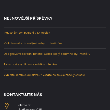
NEJNOVĚJŠÍ PŘÍSPĚVKY
Industriální styl bydlení v 10 krocích
Velkoformát sluší malým i velkým interiérům
Designová vodovodní baterie: Detail, který podtrhne styl interiéru
Retro prvky vyniknou v každém interiéru
Vybíráte keramickou dlažbu? Vsaďte na italské značky s tradicí!
KONTAKTUJTE NÁS
dlažba.cz
Budějovická 1035