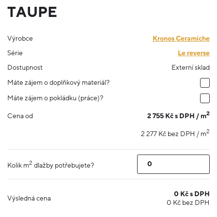
TAUPE
Výrobce
Kronos Ceramiche
Série
Le reverse
Dostupnost
Externí sklad
Máte zájem o doplňkový materiál?
Máte zájem o pokládku (práce)?
2
2 755 Kč s DPH / m
Cena od
2
2 277 Kč bez DPH / m
2
Kolik m
dlažby potřebujete?
0
Kč s DPH
Výsledná cena
0
Kč bez DPH