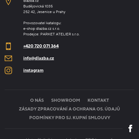
dlažba.cz
Budějovická 1035
252 42, Jesenice u Prahy
Provozovatel katalogu:
e-shop dlazba.cz s.r.o.
Prodejce: PARKET ATELIER s.r.o.
+420 720 071 364
info@dlazba.cz
instagram
O NÁS
SHOWROOM
KONTAKT
ZÁSADY ZPRACOVÁNÍ A OCHRANA OS. ÚDAJŮ
PODMÍNKY PRO SJ. KUPNÍ SMLOUVY