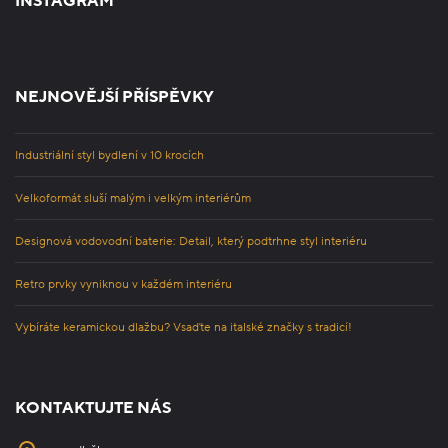
INSTAGRAM
NEJNOVĚJŠÍ PŘÍSPĚVKY
Industriální styl bydlení v 10 krocích
Velkoformát sluší malým i velkým interiérům
Designová vodovodní baterie: Detail, který podtrhne styl interiéru
Retro prvky vyniknou v každém interiéru
Vybíráte keramickou dlažbu? Vsaďte na italské značky s tradicí!
KONTAKTUJTE NÁS