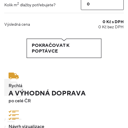
2
Kolik m
dlažby potřebujete?
0
Kč s DPH
Výsledná cena
0
Kč bez DPH
POKRAČOVAT K
POPTÁVCE
Rychlá
A VÝHODNÁ DOPRAVA
po celé ČR
Návrh vizualizace