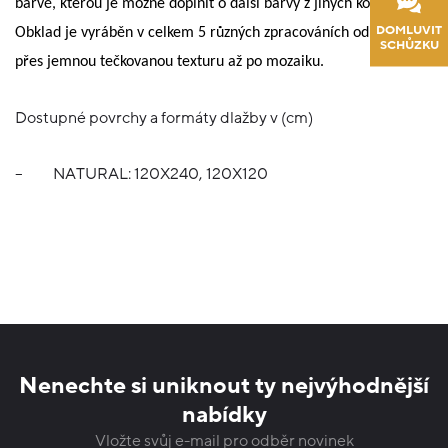
barvě, kterou je možné doplnit o další barvy z jiných kolekcí.
DOMLUVIT
Obklad je vyráběn v celkem 5 různých zpracováních od linek,
SCHŮZKU
přes jemnou tečkovanou texturu až po mozaiku.
Dostupné povrchy a formáty dlažby v (cm)
–
NATURAL: 120X240, 120X120
Nenechte si uniknout ty nejvýhodnější
nabídky
Vložte svůj e-mail pro odběr novinek