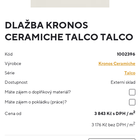
DLAŽBA KRONOS
CERAMICHE TALCO TALCO
Kód
1002396
Výrobce
Kronos Ceramiche
Série
Talco
Dostupnost
Externí sklad
Máte zájem o doplňkový materiál?
Máte zájem o pokládku (práce)?
2
3 843 Kč s DPH / m
Cena od
2
3 176 Kč bez DPH / m