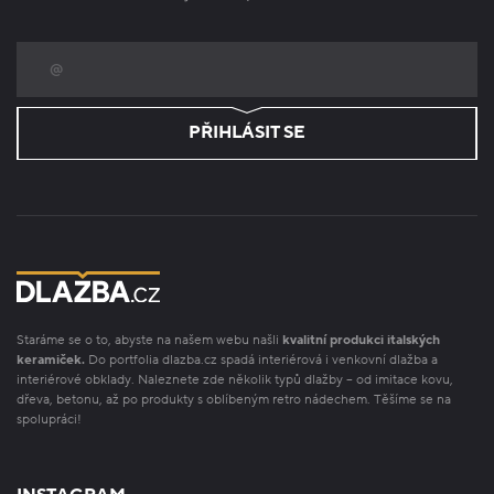
PŘIHLÁSIT SE
Staráme se o to, abyste na našem webu našli
kvalitní produkci italských
keramiček.
Do portfolia dlazba.cz spadá interiérová i venkovní dlažba a
interiérové obklady. Naleznete zde několik typů dlažby – od imitace kovu,
dřeva, betonu, až po produkty s oblíbeným retro nádechem. Těšíme se na
spolupráci!