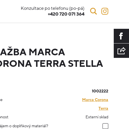
Konzultace po telefonu (po-pá)
+420 720 071 364
LAŽBA MARCA
RONA TERRA STELLA
1002222
ce
Marca Corona
Terra
nost
Externí sklad
ájem o doplňkový materiál?