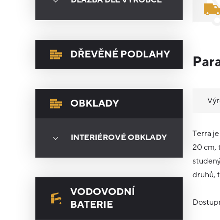
DLAŽBA DLE VÝROBCE
DŘEVĚNÉ PODLAHY
Par
Vý
OBKLADY
Terra j
INTERIÉROVÉ OBKLADY
20 cm, 
studený
druhů, 
VODOVODNÍ
Dostupn
BATERIE