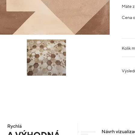
Máte z
Cena 
Kolik 
Výsled
Rychlá
Návrh vizualiza