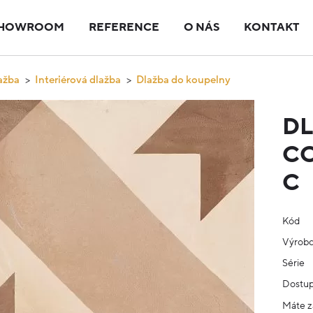
HOWROOM
REFERENCE
O NÁS
KONTAKT
ažba
Interiérová dlažba
Dlažba do koupelny
D
CO
C
Kód
Výrob
Série
Dostup
Máte z