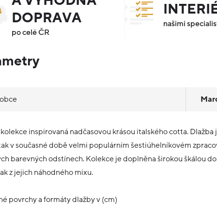
A VÝHODNÁ
INTERI
DOPRAVA
našimi specialis
po celé ČR
ametry
robce
Mar
e kolekce inspirovaná nadčasovou krásou italského cotta. Dlažba 
tak v současné době velmi populárním šestiúhelníkovém zpracován
ch barevných odstínech. Kolekce je doplněna širokou škálou dos
tak z jejich náhodného mixu.
é povrchy a formáty dlažby v (cm)