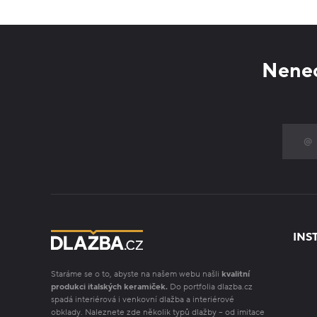
Nenec
INS
Staráme se o to, abyste na našem webu našli
kvalitní
produkci italských keramiček.
Do portfolia dlazba.cz
spadá interiérová i venkovní dlažba a interiérové
obklady. Naleznete zde několik typů dlažby – od imitace