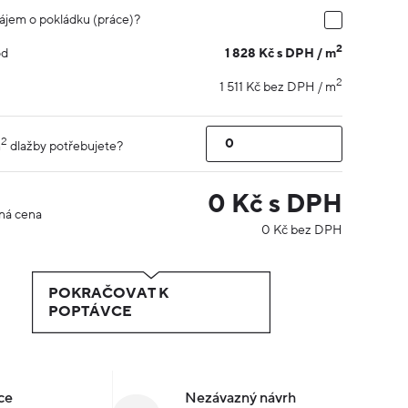
ájem o pokládku (práce)?
2
1 828 Kč s DPH / m
od
2
1 511 Kč bez DPH / m
2
m
dlažby potřebujete?
0
Kč s DPH
ná cena
0
Kč bez DPH
POKRAČOVAT K
POPTÁVCE
ce
Nezávazný návrh