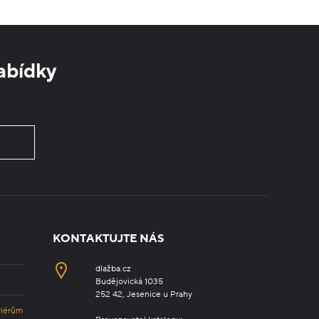
abídky
KONTAKTUJTE NÁS
dlažba.cz
Budějovická 1035
252 42, Jesenice u Prahy
riérům