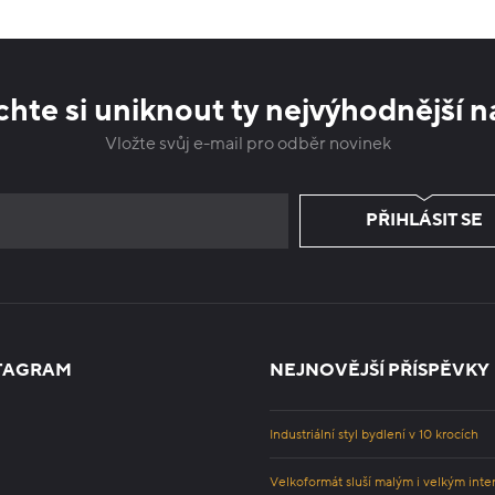
hte si uniknout ty nejvýhodnější n
Vložte svůj e-mail pro odběr novinek
PŘIHLÁSIT SE
TAGRAM
NEJNOVĚJŠÍ PŘÍSPĚVKY
Industriální styl bydlení v 10 krocích
Velkoformát sluší malým i velkým inte