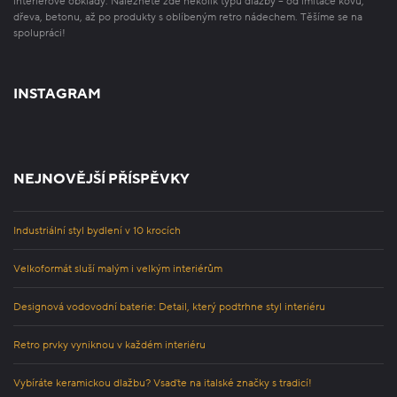
interiérové obklady. Naleznete zde několik typů dlažby – od imitace kovu,
dřeva, betonu, až po produkty s oblíbeným retro nádechem. Těšíme se na
spolupráci!
INSTAGRAM
NEJNOVĚJŠÍ PŘÍSPĚVKY
Industriální styl bydlení v 10 krocích
Velkoformát sluší malým i velkým interiérům
Designová vodovodní baterie: Detail, který podtrhne styl interiéru
Retro prvky vyniknou v každém interiéru
Vybíráte keramickou dlažbu? Vsaďte na italské značky s tradicí!