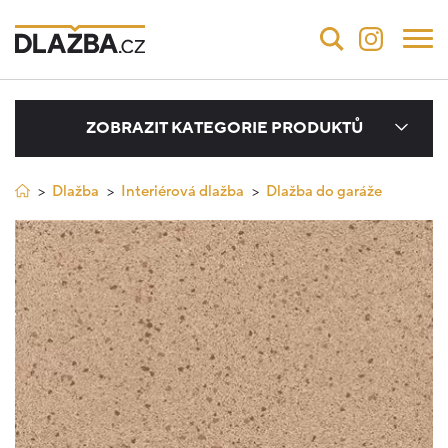
ZOBRAZIT KATEGORIE PRODUKTŮ
Dlažba
Interiérová dlažba
Dlažba do garáže