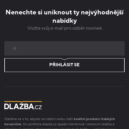
Nenechte si uniknout ty nejvýhodnější
nabídky
Vložte svůj e-mail pro odběr novinek
PŘIHLÁSIT SE
Staráme se o to, abyste na našem webu našli
kvalitní produkci italských
keramiček.
Do portfolia dlazba.cz spadá interiérová i venkovní dlažba a