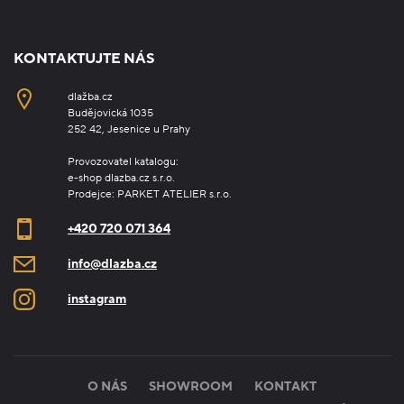
KONTAKTUJTE NÁS
dlažba.cz
Budějovická 1035
252 42, Jesenice u Prahy
Provozovatel katalogu:
e-shop dlazba.cz s.r.o.
Prodejce: PARKET ATELIER s.r.o.
+420 720 071 364
info@dlazba.cz
instagram
O NÁS
SHOWROOM
KONTAKT