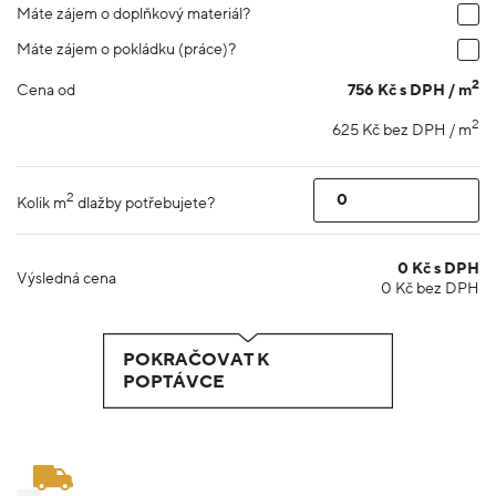
Máte zájem o doplňkový materiál?
Máte zájem o pokládku (práce)?
2
756 Kč s DPH / m
Cena od
2
625 Kč bez DPH / m
2
Kolik m
dlažby potřebujete?
0
Kč s DPH
Výsledná cena
0
Kč bez DPH
POKRAČOVAT K
POPTÁVCE