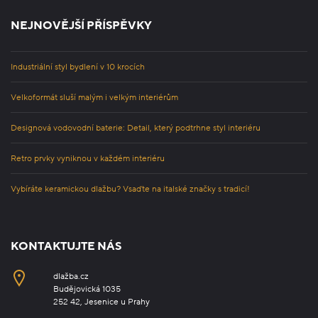
NEJNOVĚJŠÍ PŘÍSPĚVKY
Industriální styl bydlení v 10 krocích
Velkoformát sluší malým i velkým interiérům
Designová vodovodní baterie: Detail, který podtrhne styl interiéru
Retro prvky vyniknou v každém interiéru
Vybíráte keramickou dlažbu? Vsaďte na italské značky s tradicí!
KONTAKTUJTE NÁS
dlažba.cz
Budějovická 1035
252 42, Jesenice u Prahy