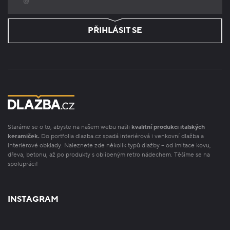
PŘIHLÁSIT SE
Staráme se o to, abyste na našem webu našli
kvalitní produkci italských
keramiček.
Do portfolia dlazba.cz spadá interiérová i venkovní dlažba a
interiérové obklady. Naleznete zde několik typů dlažby – od imitace kovu,
dřeva, betonu, až po produkty s oblíbeným retro nádechem. Těšíme se na
spolupráci!
INSTAGRAM