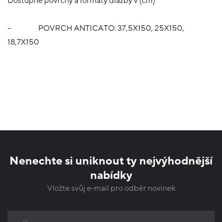
Dostupné povrchy a formáty dlažby v (cm)
–
POVRCH ANTICATO: 37,5X150, 25X150,
18,7X150
Nenechte si uniknout ty nejvýhodnější
nabídky
Vložte svůj e-mail pro odběr novinek