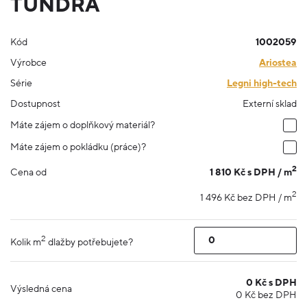
TUNDRA
Kód
1002059
Výrobce
Ariostea
Série
Legni high-tech
Dostupnost
Externí sklad
Máte zájem o doplňkový materiál?
Máte zájem o pokládku (práce)?
2
1 810 Kč s DPH / m
Cena od
2
1 496 Kč bez DPH / m
2
Kolik m
dlažby potřebujete?
0
Kč s DPH
Výsledná cena
0
Kč bez DPH