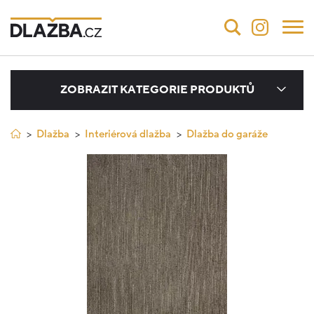
ZOBRAZIT KATEGORIE PRODUKTŮ
Dlažba
Interiérová dlažba
Dlažba do garáže