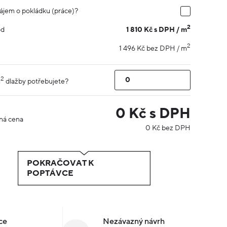
ájem o pokládku (práce)?
2
1 810 Kč s DPH / m
od
2
1 496 Kč bez DPH / m
2
m
dlažby potřebujete?
0
Kč s DPH
ná cena
0
Kč bez DPH
POKRAČOVAT K
POPTÁVCE
ce
Nezávazný návrh