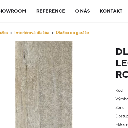
HOWROOM
REFERENCE
O NÁS
KONTAKT
ažba
Interiérová dlažba
Dlažba do garáže
DL
LE
R
Kód
Výrob
Série
Dostup
Máte z