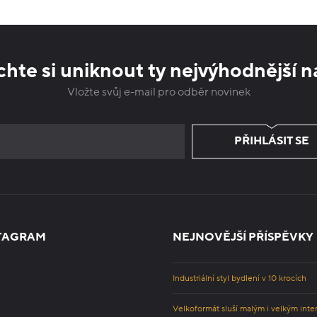
hte si uniknout ty nejvýhodnější n
Vložte svůj e-mail pro odběr novinek
PŘIHLÁSIT SE
TAGRAM
NEJNOVĚJŠÍ PŘÍSPĚVKY
Industriální styl bydlení v 10 krocích
Velkoformát sluší malým i velkým inte