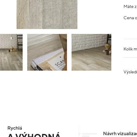
Máte z
Cena 
Kolik 
Výsled
Rychlá
Návrh vizualiza