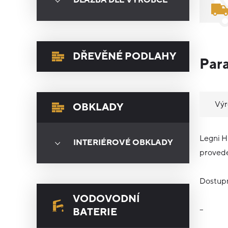
DLAŽBA DLE VÝROBCE
DŘEVĚNÉ PODLAHY
Par
Vý
OBKLADY
Legni H
INTERIÉROVÉ OBKLADY
provede
Dostupn
VODOVODNÍ
–
BATERIE