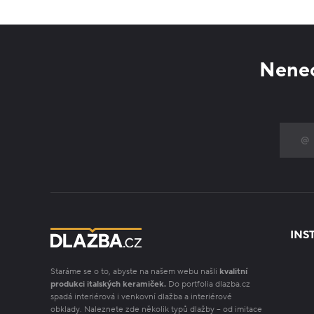
Nenec
INS
Staráme se o to, abyste na našem webu našli
kvalitní
produkci italských keramiček.
Do portfolia dlazba.cz
spadá interiérová i venkovní dlažba a interiérové
obklady. Naleznete zde několik typů dlažby – od imitace