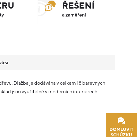
ÉRU
ŘEŠENÍ
ty
a zaměření
stea
 dřevu. Dlažba je dodávána v celkem 18 barevných
lad jsou využitelné v moderních interiérech.
DOMLUVIT
SCHŮZKU