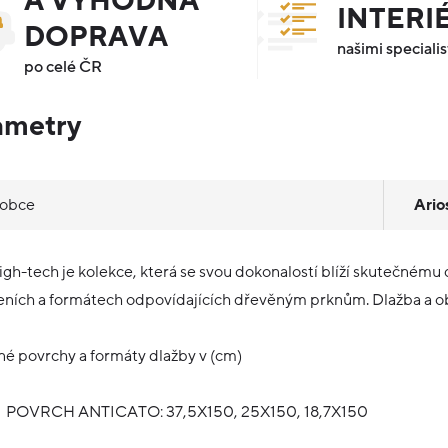
A VÝHODNÁ
INTERI
DOPRAVA
našimi specialis
po celé ČR
ametry
robce
Ario
igh-tech je kolekce, která se svou dokonalostí blíží skutečnému
ních a formátech odpovídajících dřevěným prknům. Dlažba a obk
é povrchy a formáty dlažby v (cm)
POVRCH ANTICATO: 37,5X150, 25X150, 18,7X150