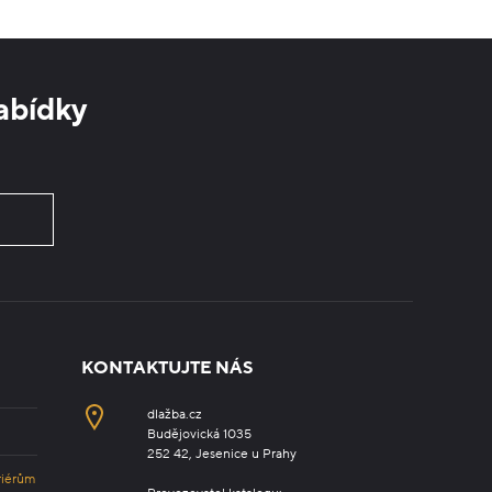
abídky
KONTAKTUJTE NÁS
dlažba.cz
Budějovická 1035
252 42, Jesenice u Prahy
riérům