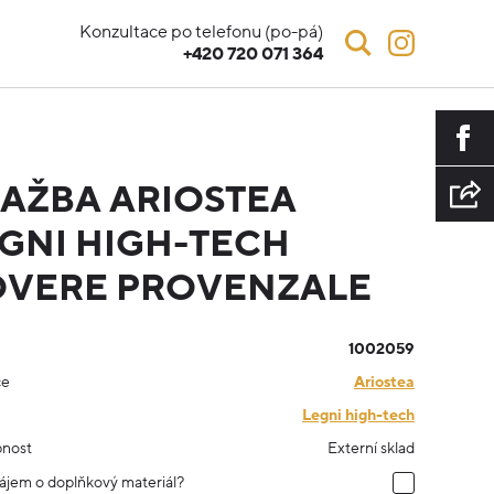
Konzultace po telefonu (po-pá)
+420 720 071 364
AŽBA ARIOSTEA
GNI HIGH-TECH
OVERE PROVENZALE
1002059
ce
Ariostea
Legni high-tech
nost
Externí sklad
ájem o doplňkový materiál?