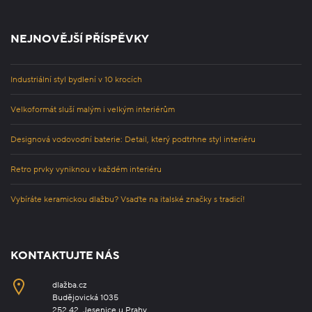
NEJNOVĚJŠÍ PŘÍSPĚVKY
Industriální styl bydlení v 10 krocích
Velkoformát sluší malým i velkým interiérům
Designová vodovodní baterie: Detail, který podtrhne styl interiéru
Retro prvky vyniknou v každém interiéru
Vybíráte keramickou dlažbu? Vsaďte na italské značky s tradicí!
KONTAKTUJTE NÁS
dlažba.cz
Budějovická 1035
252 42, Jesenice u Prahy