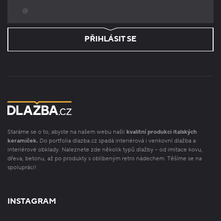
PŘIHLÁSIT SE
Staráme se o to, abyste na našem webu našli
kvalitní produkci italských
keramiček.
Do portfolia dlazba.cz spadá interiérová i venkovní dlažba a
interiérové obklady. Naleznete zde několik typů dlažby – od imitace kovu,
dřeva, betonu, až po produkty s oblíbeným retro nádechem. Těšíme se na
spolupráci!
INSTAGRAM