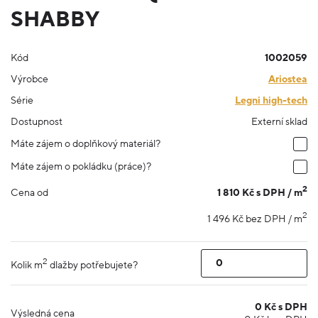
SHABBY
Kód
1002059
Výrobce
Ariostea
Série
Legni high-tech
Dostupnost
Externí sklad
Máte zájem o doplňkový materiál?
Máte zájem o pokládku (práce)?
2
1 810 Kč s DPH / m
Cena od
2
1 496 Kč bez DPH / m
2
Kolik m
dlažby potřebujete?
0
Kč s DPH
Výsledná cena