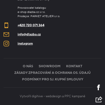
Provozovatel katalogu:
e-shop dlazba.cz s.r.o.
Prodejce: PARKET ATELIER s.r.o.
+420 720 071 364
info@dlazba.cz
instagram
O NÁS
SHOWROOM
KONTAKT
ZÁSADY ZPRACOVÁNÍ A OCHRANA OS. ÚDAJŮ
PODMÍNKY PRO SJ. KUPNÍ SMLOUVY
Vytvořil digihive -
webdesign
a
PPC kampaně