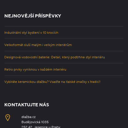
NEJNOVĚJŠÍ PŘÍSPĚVKY
Industriální styl bydlení v 10 krocích
Velkoformát sluší malým i velkým interiérům
Designová vodovodní baterie: Detail, který podtrhne styl interiéru
Retro prvky vyniknou v každém interiéru
Vybíráte keramickou dlažbu? Vsaďte na italské značky s tradicí!
KONTAKTUJTE NÁS
dlažba.cz
Budějovická 1035
252 42, Jesenice u Prahy