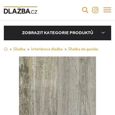
ZOBRAZIT KATEGORIE PRODUKTŮ
Dlažba
Interiérová dlažba
Dlažba do garáže