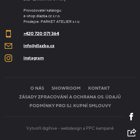
Provozovatel katalogu:
e-shop dlazba.cz s.r.o.
Prodejce: PARKET ATELIER s.r.o.
+420 720 071 364
info@dlazba.cz
instagram
O NÁS
SHOWROOM
KONTAKT
ZÁSADY ZPRACOVÁNÍ A OCHRANA OS. ÚDAJŮ
PODMÍNKY PRO SJ. KUPNÍ SMLOUVY
Vytvořil digihive -
webdesign
a
PPC kampaně