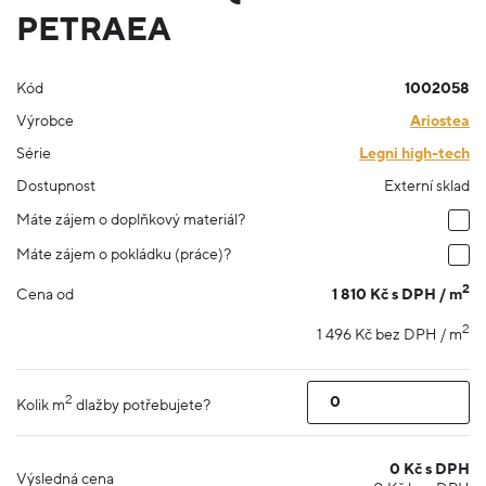
PETRAEA
Kód
1002058
Výrobce
Ariostea
Série
Legni high-tech
Dostupnost
Externí sklad
Máte zájem o doplňkový materiál?
Máte zájem o pokládku (práce)?
2
1 810 Kč s DPH / m
Cena od
2
1 496 Kč bez DPH / m
2
Kolik m
dlažby potřebujete?
0
Kč s DPH
Výsledná cena