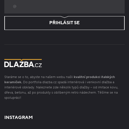
PŘIHLÁSIT SE
Staráme se o to, abyste na našem webu našli
kvalitní produkci italských
keramiček.
Do portfolia dlazba.cz spadá interiérová i venkovní dlažba a
interiérové obklady. Naleznete zde několik typů dlažby – od imitace kovu,
dřeva, betonu, až po produkty s oblíbeným retro nádechem. Těšíme se na
spolupráci!
INSTAGRAM