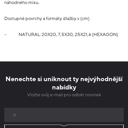
náhodného mixu.
Dostupné povrchy a formáty dlažby v (cm)
–
NATURAL: 20X20, 7,5X30, 25X21,6 (HEXAGON)
Nenechte si uniknout ty nejvýhodnější
nabídky
Vložte svůj e-mail pro odběr novinek