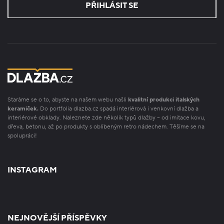
PŘIHLÁSIT SE
Staráme se o to, abyste na našem webu našli
kvalitní produkci italských
keramiček.
Do portfolia dlazba.cz spadá interiérová i venkovní dlažba a
interiérové obklady. Naleznete zde několik typů dlažby – od imitace kovu,
dřeva, betonu, až po produkty s oblíbeným retro nádechem. Těšíme se na
spolupráci!
INSTAGRAM
NEJNOVĚJŠÍ PŘÍSPĚVKY