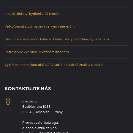
Industriální styl bydlení v 10 krocích
Velkoformát sluší malým i velkým interiérům
Designová vodovodní baterie: Detail, který podtrhne styl interiéru
Retro prvky vyniknou v každém interiéru
Vybíráte keramickou dlažbu? Vsaďte na italské značky s tradicí!
KONTAKTUJTE NÁS
dlažba.cz
Budějovická 1035
252 42, Jesenice u Prahy
Provozovatel katalogu:
e-shop dlazba.cz s.r.o.