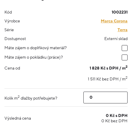
Kód
1002231
Výrobce
Marca Corona
Série
Terra
Dostupnost
Externí sklad
Máte zájem o doplňkový materiál?
Máte zájem o pokládku (práce)?
2
1 828 Kč s DPH / m
Cena od
2
1 511 Kč bez DPH / m
2
Kolik m
dlažby potřebujete?
0
Kč s DPH
Výsledná cena
0
Kč bez DPH