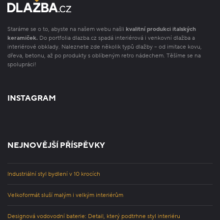
Staráme se o to, abyste na našem webu našli
kvalitní produkci italských
keramiček.
Do portfolia dlazba.cz spadá interiérová i venkovní dlažba a
interiérové obklady. Naleznete zde několik typů dlažby – od imitace kovu,
dřeva, betonu, až po produkty s oblíbeným retro nádechem. Těšíme se na
spolupráci!
INSTAGRAM
NEJNOVĚJŠÍ PŘÍSPĚVKY
Industriální styl bydlení v 10 krocích
Velkoformát sluší malým i velkým interiérům
Designová vodovodní baterie: Detail, který podtrhne styl interiéru