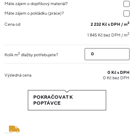
Máte zájem o doplňkový materiál?
Máte zájem o pokládku (práce)?
2
2 232 Kč s DPH / m
Cena od
2
1 845 Kč bez DPH / m
2
Kolik m
dlažby potřebujete?
0
Kč s DPH
Výsledná cena
0
Kč bez DPH
POKRAČOVAT K
POPTÁVCE