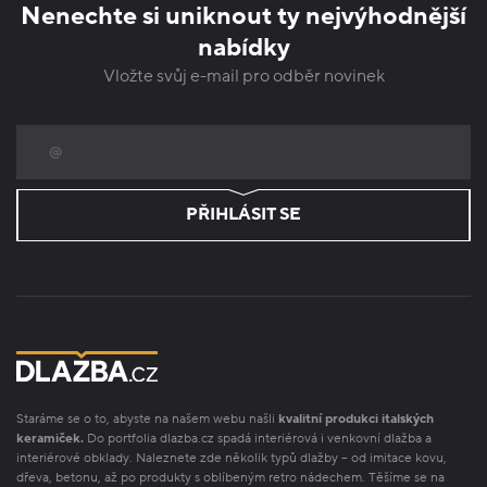
Nenechte si uniknout ty nejvýhodnější
nabídky
Vložte svůj e-mail pro odběr novinek
PŘIHLÁSIT SE
Staráme se o to, abyste na našem webu našli
kvalitní produkci italských
keramiček.
Do portfolia dlazba.cz spadá interiérová i venkovní dlažba a
interiérové obklady. Naleznete zde několik typů dlažby – od imitace kovu,
dřeva, betonu, až po produkty s oblíbeným retro nádechem. Těšíme se na