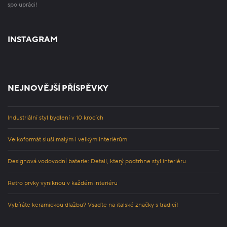
spolupráci!
INSTAGRAM
NEJNOVĚJŠÍ PŘÍSPĚVKY
Industriální styl bydlení v 10 krocích
Velkoformát sluší malým i velkým interiérům
Designová vodovodní baterie: Detail, který podtrhne styl interiéru
Retro prvky vyniknou v každém interiéru
Vybíráte keramickou dlažbu? Vsaďte na italské značky s tradicí!