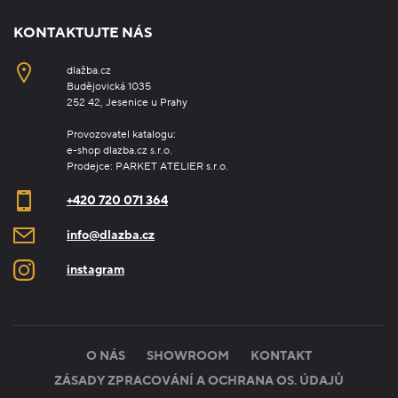
KONTAKTUJTE NÁS
dlažba.cz
Budějovická 1035
252 42, Jesenice u Prahy
Provozovatel katalogu:
e-shop dlazba.cz s.r.o.
Prodejce: PARKET ATELIER s.r.o.
+420 720 071 364
info@dlazba.cz
instagram
O NÁS
SHOWROOM
KONTAKT
ZÁSADY ZPRACOVÁNÍ A OCHRANA OS. ÚDAJŮ