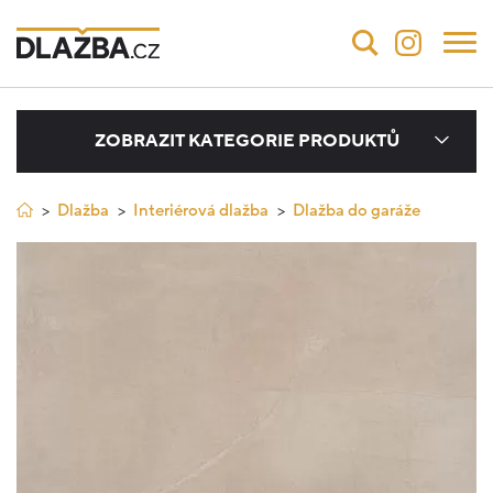
ZOBRAZIT KATEGORIE PRODUKTŮ
Dlažba
Interiérová dlažba
Dlažba do garáže