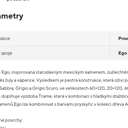
ametry
robce
Pro
 spoje
Ego
 Ego, inspirovaná starodávným mexickým kamenem, zušlechtěná 
s žuly a vápence. Výsledkem je pestrá konstrukce, která oživí po
 Sabbia, Grigio a Grigio Scuro, ve velikostech 60×120, 20×120,
 doplňuje výzdoba Trame, která v kombinaci s hladkými dlaždic
amenů Ego lze kombinovat s barvami pryskyřic v kolekci dřeva 
é povrchy: