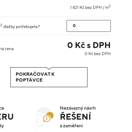
2
1 421 Kč bez DPH / m
2
m
dlažby potřebujete?
0
Kč s DPH
ná cena
0
Kč bez DPH
POKRAČOVAT K
POPTÁVCE
ce
Nezávazný návrh
ÉRU
ŘEŠENÍ
ty
a zaměření