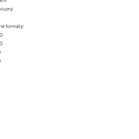
lní
kluzný
é formáty:
20
20
0
0