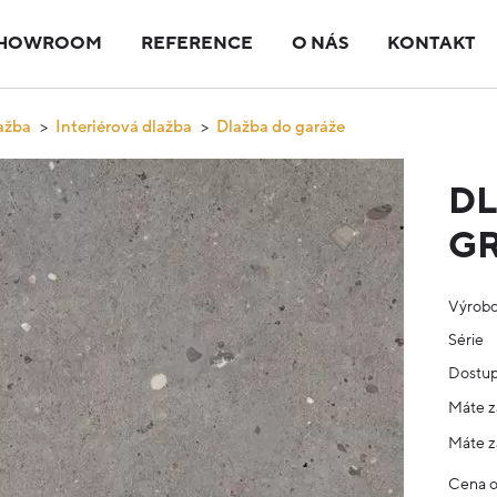
HOWROOM
REFERENCE
O NÁS
KONTAKT
ažba
Interiérová dlažba
Dlažba do garáže
DL
GR
Výrob
Série
Dostup
Máte z
Máte z
Cena 