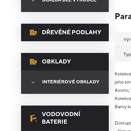
DLAŽBA DLE VÝROBCE
Par
DŘEVĚNÉ PODLAHY
Vý
Typ
OBKLADY
Kolekce
INTERIÉROVÉ OBKLADY
jeho smě
Avorio,
Kolekce
Barvy k
VODOVODNÍ
BATERIE
Dostupn