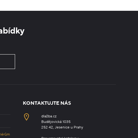
abídky
KONTAKTUJTE NÁS
dlažba.cz
Budějovická 1035
252 42, Jesenice u Prahy
riérům