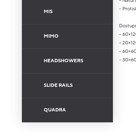
– Naturá
– Protis
MIS
Dostupn
– 60×1
MIMO
– 20×1
– 60×6
– 30×6
HEADSHOWERS
SLIDE RAILS
QUADRA