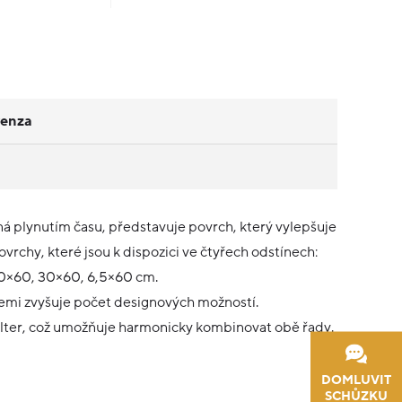
venza
plynutím času, představuje povrch, který vylepšuje
vrchy, které jsou k dispozici ve čtyřech odstínech:
 60×60, 30×60, 6,5×60 cm.
emi zvyšuje počet designových možností.
Alter, což umožňuje harmonicky kombinovat obě řady.
DOMLUVIT
SCHŮZKU