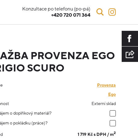
Konzultace po telefonu (po-pá)
+420 720 071 364
AŽBA PROVENZA EGO
IGIO SCURO
ce
Provenza
Ego
nost
Externí sklad
ájem o doplňkový materiál?
ájem o pokládku (práce)?
2
1 719 Kč s DPH / m
od