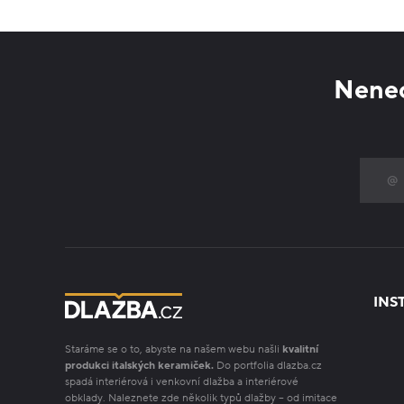
Nenec
INS
Staráme se o to, abyste na našem webu našli
kvalitní
produkci italských keramiček.
Do portfolia dlazba.cz
spadá interiérová i venkovní dlažba a interiérové
obklady. Naleznete zde několik typů dlažby – od imitace