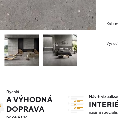
Kolik 
Výsled
Rychlá
Návrh vizualiza
A VÝHODNÁ
INTERI
DOPRAVA
našimi specialis
po celé ČR