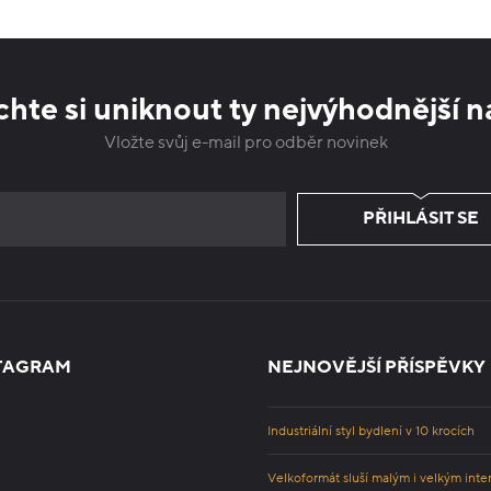
hte si uniknout ty nejvýhodnější n
Vložte svůj e-mail pro odběr novinek
PŘIHLÁSIT SE
TAGRAM
NEJNOVĚJŠÍ PŘÍSPĚVKY
Industriální styl bydlení v 10 krocích
Velkoformát sluší malým i velkým inte