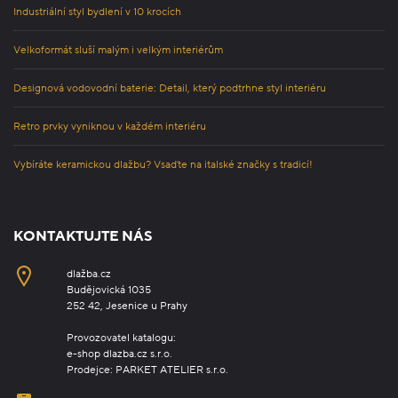
Industriální styl bydlení v 10 krocích
Velkoformát sluší malým i velkým interiérům
Designová vodovodní baterie: Detail, který podtrhne styl interiéru
Retro prvky vyniknou v každém interiéru
Vybíráte keramickou dlažbu? Vsaďte na italské značky s tradicí!
KONTAKTUJTE NÁS
dlažba.cz
Budějovická 1035
252 42, Jesenice u Prahy
Provozovatel katalogu:
e-shop dlazba.cz s.r.o.
Prodejce: PARKET ATELIER s.r.o.