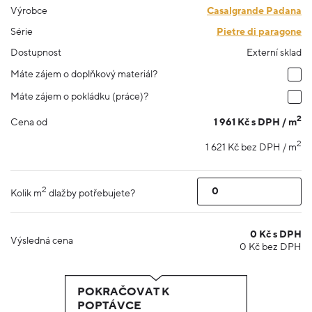
Výrobce
Casalgrande Padana
Série
Pietre di paragone
Dostupnost
Externí sklad
Máte zájem o doplňkový materiál?
Máte zájem o pokládku (práce)?
2
1 961 Kč s DPH / m
Cena od
2
1 621 Kč bez DPH / m
2
Kolik m
dlažby potřebujete?
0
Kč s DPH
Výsledná cena
0
Kč bez DPH
POKRAČOVAT K
POPTÁVCE