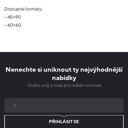
Dostupné formáty:
– 45×90
– 60×60
Nenechte si uniknout ty nejvýhodnější
nabídky
Vložte svůj e-mail pro odběr novinek
PŘIHLÁSIT SE