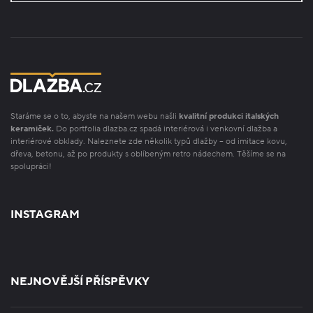
Staráme se o to, abyste na našem webu našli
kvalitní produkci italských
keramiček.
Do portfolia dlazba.cz spadá interiérová i venkovní dlažba a
interiérové obklady. Naleznete zde několik typů dlažby – od imitace kovu,
dřeva, betonu, až po produkty s oblíbeným retro nádechem. Těšíme se na
spolupráci!
INSTAGRAM
NEJNOVĚJŠÍ PŘÍSPĚVKY