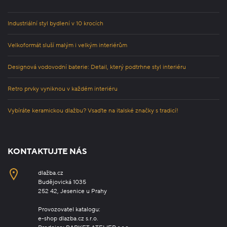
Industriální styl bydlení v 10 krocích
Velkoformát sluší malým i velkým interiérům
Designová vodovodní baterie: Detail, který podtrhne styl interiéru
Retro prvky vyniknou v každém interiéru
Vybíráte keramickou dlažbu? Vsaďte na italské značky s tradicí!
KONTAKTUJTE NÁS
dlažba.cz
Budějovická 1035
252 42, Jesenice u Prahy
Provozovatel katalogu:
e-shop dlazba.cz s.r.o.