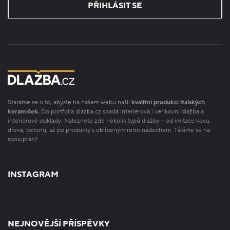
PŘIHLÁSIT SE
Staráme se o to, abyste na našem webu našli
kvalitní produkci italských
keramiček.
Do portfolia dlazba.cz spadá interiérová i venkovní dlažba a
interiérové obklady. Naleznete zde několik typů dlažby – od imitace kovu,
dřeva, betonu, až po produkty s oblíbeným retro nádechem. Těšíme se na
spolupráci!
INSTAGRAM
NEJNOVĚJŠÍ PŘÍSPĚVKY