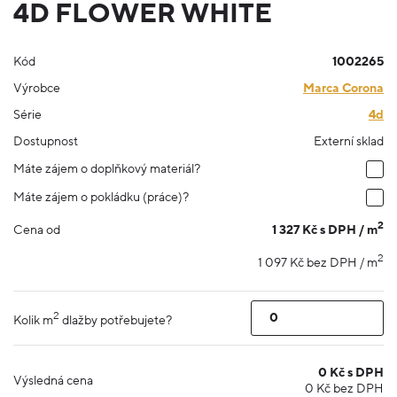
4D FLOWER WHITE
Kód
1002265
Výrobce
Marca Corona
Série
4d
Dostupnost
Externí sklad
Máte zájem o doplňkový materiál?
Máte zájem o pokládku (práce)?
2
1 327 Kč s DPH / m
Cena od
2
1 097 Kč bez DPH / m
2
Kolik m
dlažby potřebujete?
0
Kč s DPH
Výsledná cena
0
Kč bez DPH