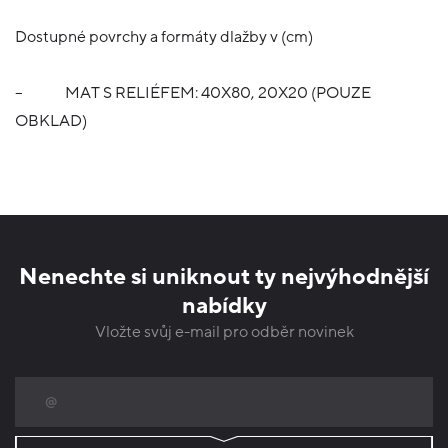
Dostupné povrchy a formáty dlažby v (cm)
–
MAT S RELIÉFEM: 40X80, 20X20 (POUZE
OBKLAD)
Nenechte si uniknout ty nejvýhodnější
nabídky
Vložte svůj e-mail pro odběr novinek