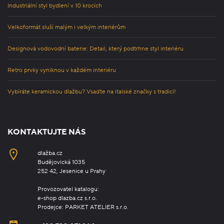
Industriální styl bydlení v 10 krocích
Velkoformát sluší malým i velkým interiérům
Designová vodovodní baterie: Detail, který podtrhne styl interiéru
Retro prvky vyniknou v každém interiéru
Vybíráte keramickou dlažbu? Vsaďte na italské značky s tradicí!
KONTAKTUJTE NÁS
dlažba.cz
Budějovická 1035
252 42, Jesenice u Prahy
Provozovatel katalogu:
e-shop dlazba.cz s.r.o.
Prodejce: PARKET ATELIER s.r.o.