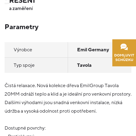
ŘEŠENÍ
a zaměření
Parametry
Výrobce
Emil Germany
DOMLUVIT
SCHŮZKU
Typ spoje
Tavola
Čistá relaxace. Nová kolekce dřeva EmilGroup Tavola
20MM odráží teplo a klid a je ideální pro venkovní prostory.
Dalšími výhodami jsou snadná venkovní instalace, nízká
údržba a vysoká odolnost proti opotřebení.
Dostupné povrchy: