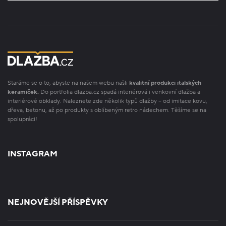
Staráme se o to, abyste na našem webu našli
kvalitní produkci italských
keramiček.
Do portfolia dlazba.cz spadá interiérová i venkovní dlažba a
interiérové obklady. Naleznete zde několik typů dlažby – od imitace kovu,
dřeva, betonu, až po produkty s oblíbeným retro nádechem. Těšíme se na
spolupráci!
INSTAGRAM
NEJNOVĚJŠÍ PŘÍSPĚVKY