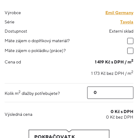
Výrobce
Emil Germany
Série
Tavola
Dostupnost
Externí sklad
Máte zájem o doplňkový materiál?
Máte zájem o pokládku (práce)?
2
1 419 Kč s DPH / m
Cena od
2
1 173 Kč bez DPH / m
2
Kolik m
dlažby potřebujete?
0
Kč s DPH
Výsledná cena
0
Kč bez DPH
POKRAČOVAT K