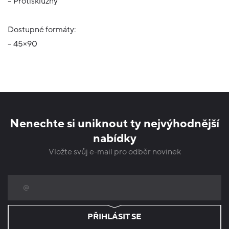
– Protiskluzný
Dostupné formáty:
– 45×90
Nenechte si uniknout ty nejvýhodnější
nabídky
Vložte svůj e-mail pro odběr novinek
PŘIHLÁSIT SE