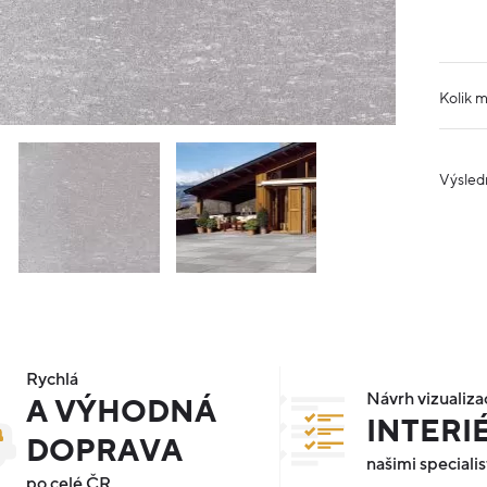
Kolik 
Výsled
Rychlá
Návrh vizualiza
A VÝHODNÁ
INTERI
DOPRAVA
našimi specialis
po celé ČR