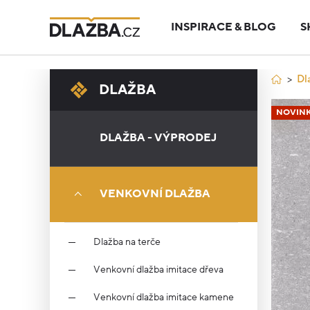
INSPIRACE & BLOG
S
Dl
DLAŽBA
NOVIN
DLAŽBA - VÝPRODEJ
VENKOVNÍ DLAŽBA
Dlažba na terče
Venkovní dlažba imitace dřeva
Venkovní dlažba imitace kamene