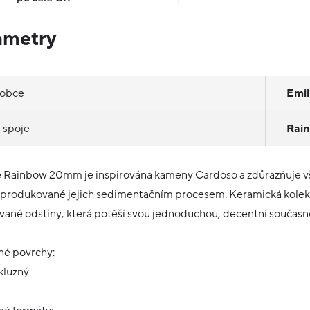
ametry
robce
Emi
 spoje
Rai
 Rainbow 20mm je inspirována kameny Cardoso a zdůrazňuje v
 produkované jejich sedimentačním procesem. Keramická kolek
ané odstíny, která potěší svou jednoduchou, decentní současn
é povrchy:
kluzný