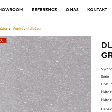
HOWROOM
REFERENCE
O NÁS
KONTAKT
ažba
Venkovní dlažba
KA
DL
G
Výrob
Série
Dostup
Máte z
Máte z
Cena 