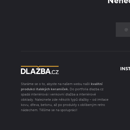
Nenec
INS
Staráme se o to, abyste na našem webu našli
kvalitní
produkci italských keramiček.
Do portfolia dlazba.cz
spadá interiérová i venkovní dlažba a interiérové
obklady. Naleznete zde několik typů dlažby – od imitace
kovu, dřeva, betonu, až po produkty s oblíbeným retro
nádechem. Těšíme se na spolupráci!