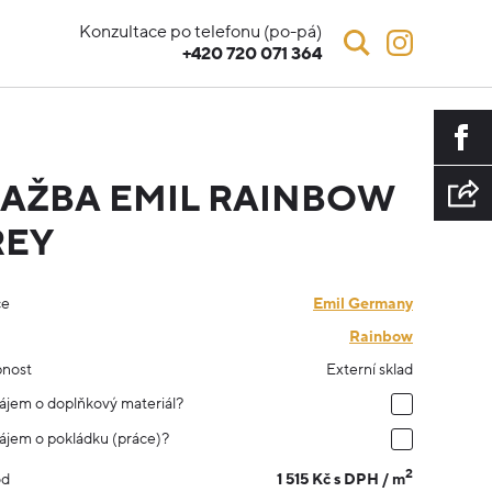
Konzultace po telefonu (po-pá)
+420 720 071 364
AŽBA EMIL RAINBOW
REY
ce
Emil Germany
Rainbow
nost
Externí sklad
ájem o doplňkový materiál?
ájem o pokládku (práce)?
2
1 515 Kč s DPH / m
od