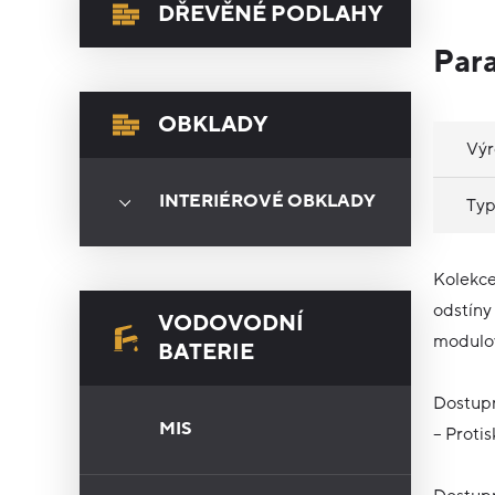
DŘEVĚNÉ PODLAHY
Par
OBKLADY
Vý
INTERIÉROVÉ OBKLADY
Typ
Kolekce
odstíny
VODOVODNÍ
modulov
BATERIE
Dostupn
MIS
– Protis