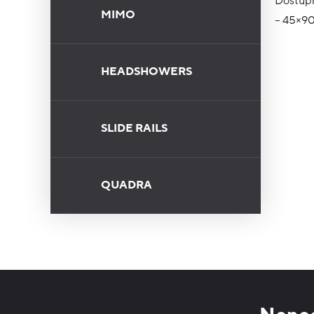
Dostupn
MIMO
– 45×9
HEADSHOWERS
SLIDE RAILS
QUADRA