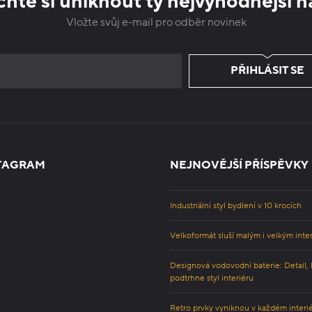
hte si uniknout ty nejvýhodnější n
Vložte svůj e-mail pro odběr novinek
PŘIHLÁSIT SE
TAGRAM
NEJNOVĚJŠÍ PŘÍSPĚVKY
Industriální styl bydlení v 10 krocích
Velkoformát sluší malým i velkým inte
Designová vodovodní baterie: Detail, 
podtrhne styl interiéru
Retro prvky vyniknou v každém interi