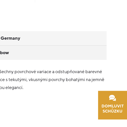
l Germany
nbow
šechny povrchové variace a odstupňované barevné
ce s tekutými, vkusnými povrchy bohatými na jemně
ou elegancí.
DOMLUVIT
SCHŮZKU