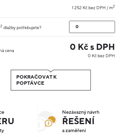
2
1 252 Kč bez DPH / m
2
m
dlažby potřebujete?
0
Kč s DPH
ná cena
0
Kč bez DPH
POKRAČOVAT K
POPTÁVCE
ce
Nezávazný návrh
ÉRU
ŘEŠENÍ
ty
a zaměření