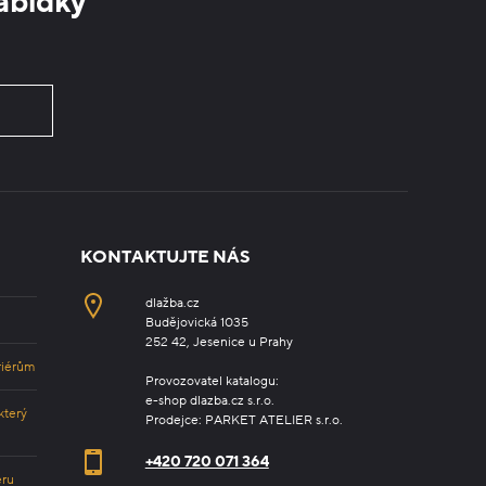
abídky
KONTAKTUJTE NÁS
dlažba.cz
Budějovická 1035
252 42, Jesenice u Prahy
riérům
Provozovatel katalogu:
e-shop dlazba.cz s.r.o.
který
Prodejce: PARKET ATELIER s.r.o.
+420 720 071 364
éru