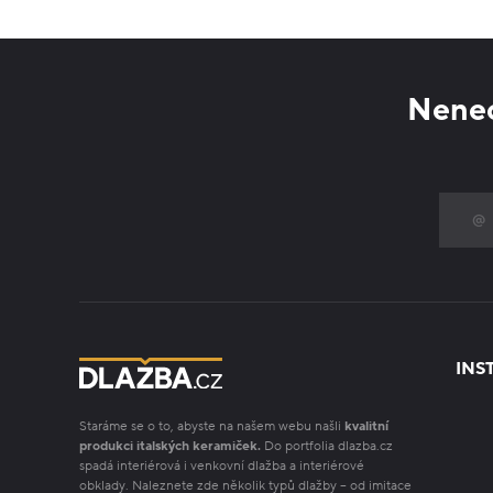
Nenec
INS
Staráme se o to, abyste na našem webu našli
kvalitní
produkci italských keramiček.
Do portfolia dlazba.cz
spadá interiérová i venkovní dlažba a interiérové
obklady. Naleznete zde několik typů dlažby – od imitace