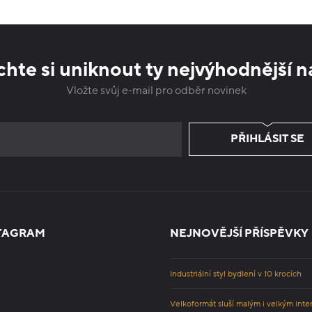
hte si uniknout ty nejvýhodnější n
Vložte svůj e-mail pro odběr novinek
PŘIHLÁSIT SE
TAGRAM
NEJNOVĚJŠÍ PŘÍSPĚVKY
Industriální styl bydlení v 10 krocích
Velkoformát sluší malým i velkým inte