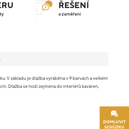
ÉRU
ŘEŠENÍ
ty
a zaměření
s
iku. V základu je dlažba vyráběna v 9 barvách a velkém
cm. Dlažba se hodí zejména do interiérů kaváren,
DOMLUVIT
SCHŮZKU