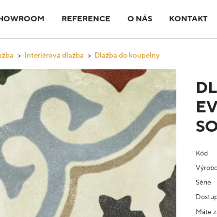
HOWROOM
REFERENCE
O NÁS
KONTAKT
ažba
Interiérová dlažba
Dlažba do koupelny
DL
EV
SO
Kód
Výrob
Série
Dostup
Máte z