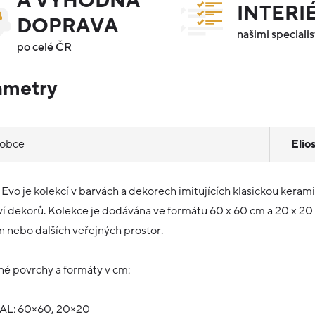
A VÝHODNÁ
INTERI
DOPRAVA
našimi specialis
po celé ČR
ametry
robce
Elio
 Evo je kolekcí v barvách a dekorech imitujících klasickou keram
í dekorů. Kolekce je dodávána ve formátu 60 x 60 cm a 20 x 20 
n nebo dalších veřejných prostor.
é povrchy a formáty v cm:
L: 60×60, 20×20