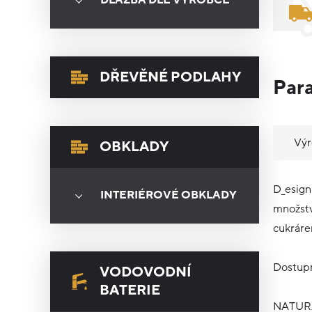
DLAŽBA DLE VÝROBCE
DŘEVĚNÉ PODLAHY
Par
Vý
OBKLADY
D_esign
INTERIÉROVÉ OBKLADY
množstv
cukráre
Dostupn
VODOVODNÍ
BATERIE
NATURA