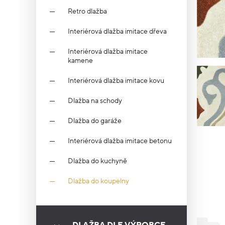
Retro dlažba
Interiérová dlažba imitace dřeva
Interiérová dlažba imitace
kamene
Interiérová dlažba imitace kovu
Dlažba na schody
Dlažba do garáže
Interiérová dlažba imitace betonu
Dlažba do kuchyně
Dlažba do koupelny