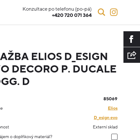
Konzultace po telefonu (po-pá)
+420 720 071 364
AŽBA ELIOS D_ESIGN
O DECORO P. DUCALE
GG. D
85069
ce
Elios
D_esign evo
nost
Externí sklad
ájem o doplňkový materiál?