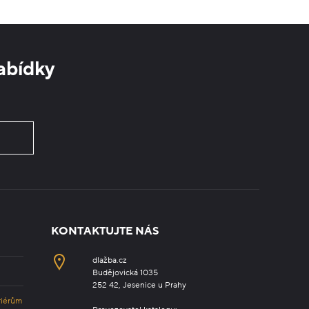
abídky
KONTAKTUJTE NÁS
dlažba.cz
Budějovická 1035
252 42, Jesenice u Prahy
riérům