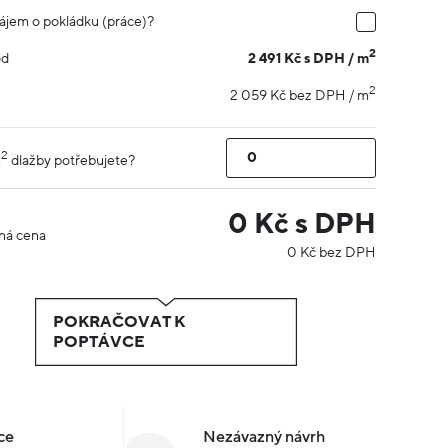
ájem o pokládku (práce)?
2
2 491 Kč s DPH / m
od
2
2 059 Kč bez DPH / m
2
m
dlažby potřebujete?
0
Kč s DPH
ná cena
0
Kč bez DPH
POKRAČOVAT K
POPTÁVCE
ce
Nezávazný návrh