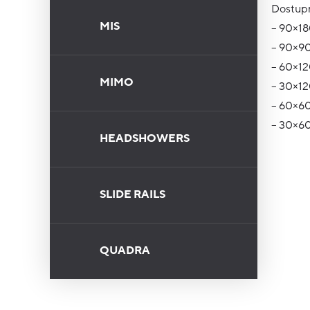
Dostupn
MIS
– 90×1
– 90×9
– 60×1
MIMO
– 30×1
– 60×6
– 30×6
HEADSHOWERS
SLIDE RAILS
QUADRA