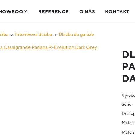
HOWROOM
REFERENCE
O NÁS
KONTAKT
ažba
Interiérová dlažba
Dlažba do garáže
D
PA
DA
Výrob
Série
Dostup
Máte z
Máte z