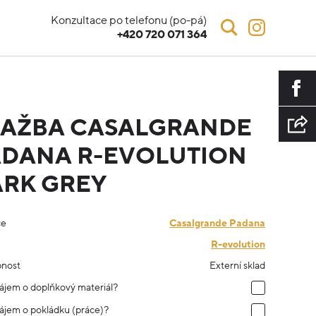
Konzultace po telefonu (po-pá)
+420 720 071 364
LAŽBA CASALGRANDE
DANA R-EVOLUTION
RK GREY
ce
Casalgrande Padana
R-evolution
nost
Externí sklad
ájem o doplňkový materiál?
ájem o pokládku (práce)?