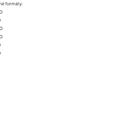
é formáty:
80
0
20
20
0
0