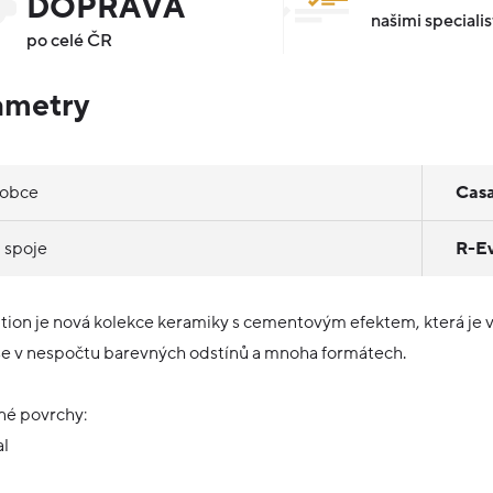
DOPRAVA
našimi specialis
po celé ČR
ametry
robce
Cas
 spoje
R-Ev
tion je nová kolekce keramiky s cementovým efektem, která je
se v nespočtu barevných odstínů a mnoha formátech.
é povrchy:
al