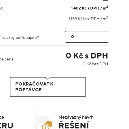
2
1 402 Kč s DPH / m
od
2
1 159 Kč bez DPH / m
2
m
dlažby potřebujete?
0
Kč s DPH
ná cena
0
Kč bez DPH
POKRAČOVAT K
POPTÁVCE
ce
Nezávazný návrh
ÉRU
ŘEŠENÍ