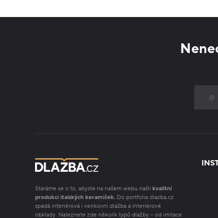
Nenec
INS
Staráme se o to, abyste na našem webu našli
kvalitní
produkci italských keramiček.
Do portfolia dlazba.cz
spadá interiérová i venkovní dlažba a interiérové
obklady. Naleznete zde několik typů dlažby – od imitace