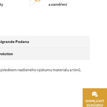
ty
a zaměření
algrande Padana
olution
 výsledkem nadšeného výzkumu materiálu a tónů.
DOMLUVIT
SCHŮZKU