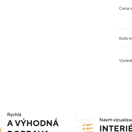
Cena 
Kolik 
Výsled
Rychlá
Návrh vizualiza
A VÝHODNÁ
INTERI