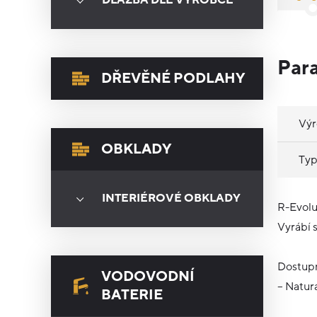
DLAŽBA DLE VÝROBCE
Par
DŘEVĚNÉ PODLAHY
Vý
OBKLADY
Typ
INTERIÉROVÉ OBKLADY
R-Evolu
Vyrábí 
Dostupn
VODOVODNÍ
– Natur
BATERIE