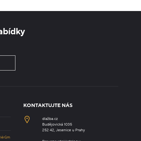
abídky
KONTAKTUJTE NÁS
dlažba.cz
Budějovická 1035
252 42, Jesenice u Prahy
riérům