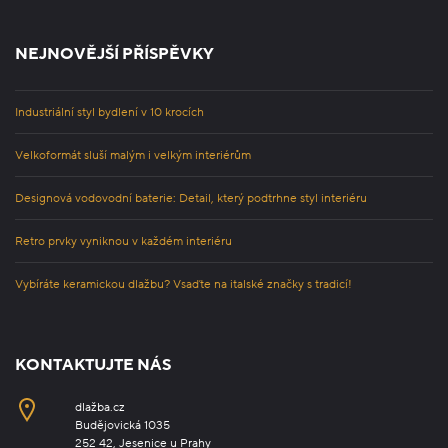
NEJNOVĚJŠÍ PŘÍSPĚVKY
Industriální styl bydlení v 10 krocích
Velkoformát sluší malým i velkým interiérům
Designová vodovodní baterie: Detail, který podtrhne styl interiéru
Retro prvky vyniknou v každém interiéru
Vybíráte keramickou dlažbu? Vsaďte na italské značky s tradicí!
KONTAKTUJTE NÁS
dlažba.cz
Budějovická 1035
252 42, Jesenice u Prahy