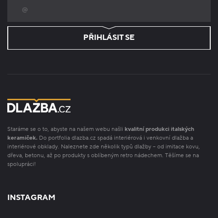
PŘIHLÁSIT SE
Staráme se o to, abyste na našem webu našli
kvalitní produkci italských
keramiček.
Do portfolia dlazba.cz spadá interiérová i venkovní dlažba a
interiérové obklady. Naleznete zde několik typů dlažby – od imitace kovu,
dřeva, betonu, až po produkty s oblíbeným retro nádechem. Těšíme se na
spolupráci!
INSTAGRAM