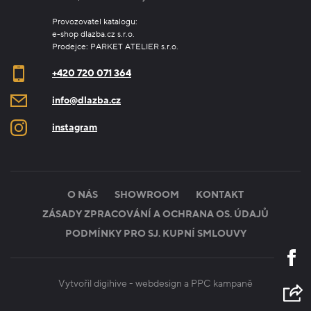
Provozovatel katalogu:
e-shop dlazba.cz s.r.o.
Prodejce: PARKET ATELIER s.r.o.
+420 720 071 364
info@dlazba.cz
instagram
O NÁS
SHOWROOM
KONTAKT
ZÁSADY ZPRACOVÁNÍ A OCHRANA OS. ÚDAJŮ
PODMÍNKY PRO SJ. KUPNÍ SMLOUVY
Vytvořil digihive -
webdesign
a
PPC kampaně