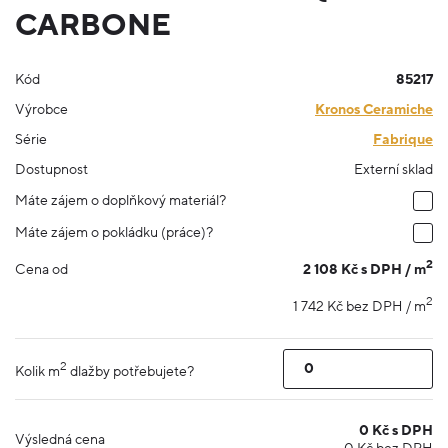
CARBONE
Kód
85217
Výrobce
Kronos Ceramiche
Série
Fabrique
Dostupnost
Externí sklad
Máte zájem o doplňkový materiál?
Máte zájem o pokládku (práce)?
2
2 108 Kč s DPH / m
Cena od
2
1 742 Kč bez DPH / m
2
Kolik m
dlažby potřebujete?
0
Kč s DPH
Výsledná cena