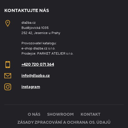
KONTAKTUJTE NÁS
dlažba.cz
Budějovická 1035
252 42, Jesenice u Prahy
Provozovatel katalogu:
e-shop dlazba.cz s.r.o.
Prodejce: PARKET ATELIER s.r.o.
+420 720 071 364
info@dlazba.cz
instagram
O NÁS
SHOWROOM
KONTAKT
ZÁSADY ZPRACOVÁNÍ A OCHRANA OS. ÚDAJŮ