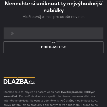
Nenechte si uniknout ty nejvýhodnější
nabídky
Vložte svůj e-mail pro odběr novinek
PŘIHLÁSIT SE
Staráme se o to, abyste na našem webu našli
kvalitní produkci italských
keramiček.
Do portfolia dlazba.cz spadá interiérová i venkovní dlažba a
interiérové obklady. Naleznete zde několik typů dlažby – od imitace kovu,
dřeva, betonu, až po produkty s oblíbeným retro nádechem. Těšíme se na