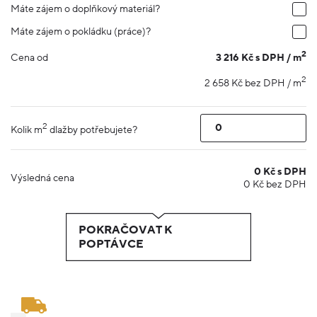
Máte zájem o doplňkový materiál?
Máte zájem o pokládku (práce)?
2
3 216 Kč s DPH / m
Cena od
2
2 658 Kč bez DPH / m
2
Kolik m
dlažby potřebujete?
0
Kč s DPH
Výsledná cena
0
Kč bez DPH
POKRAČOVAT K
POPTÁVCE