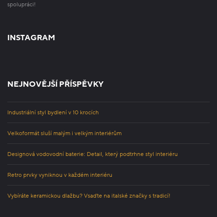
spolupráci!
INSTAGRAM
NEJNOVĚJŠÍ PŘÍSPĚVKY
Industriální styl bydlení v 10 krocích
Velkoformát sluší malým i velkým interiérům
Designová vodovodní baterie: Detail, který podtrhne styl interiéru
Retro prvky vyniknou v každém interiéru
Vybíráte keramickou dlažbu? Vsaďte na italské značky s tradicí!