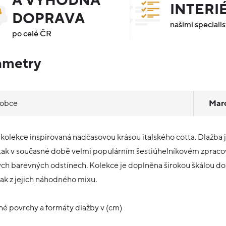
A VÝHODNÁ
INTERI
DOPRAVA
našimi specialis
po celé ČR
ametry
robce
Mar
e kolekce inspirovaná nadčasovou krásou italského cotta. Dlažba 
tak v současné době velmi populárním šestiúhelníkovém zpracován
ch barevných odstínech. Kolekce je doplněna širokou škálou dos
tak z jejich náhodného mixu.
é povrchy a formáty dlažby v (cm)