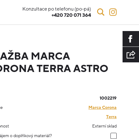
Konzultace po telefonu (po-pá)
+420 720 071 364
LAŽBA MARCA
RONA TERRA ASTRO
1002219
ce
Marca Corona
Terra
nost
Externí sklad
ájem o doplňkový materiál?