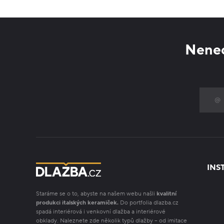
Nenec
INS
Staráme se o to, abyste na našem webu našli
kvalitní
produkci italských keramiček.
Do portfolia dlazba.cz
spadá interiérová i venkovní dlažba a interiérové
obklady. Naleznete zde několik typů dlažby – od imitace