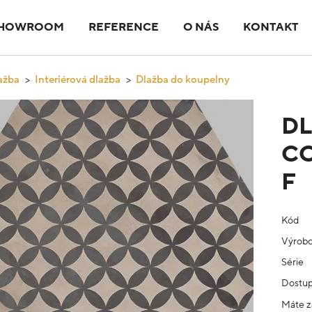
HOWROOM
REFERENCE
O NÁS
KONTAKT
ažba
Interiérová dlažba
Dlažba do koupelny
D
CO
F
Kód
Výrob
Série
Dostup
Máte z