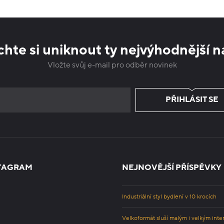
hte si uniknout ty nejvýhodnější n
Vložte svůj e-mail pro odběr novinek
PŘIHLÁSIT SE
TAGRAM
NEJNOVĚJŠÍ PŘÍSPĚVKY
Industriální styl bydlení v 10 krocích
Velkoformát sluší malým i velkým inte