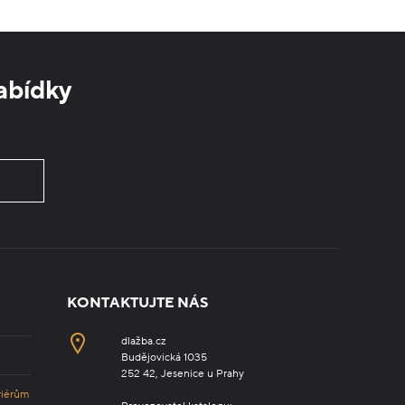
abídky
KONTAKTUJTE NÁS
dlažba.cz
Budějovická 1035
252 42, Jesenice u Prahy
riérům