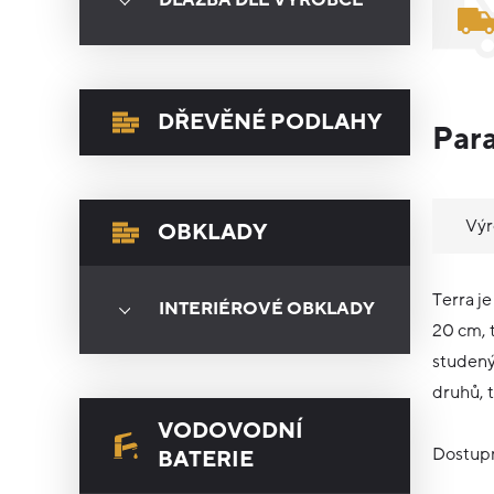
DLAŽBA DLE VÝROBCE
DŘEVĚNÉ PODLAHY
Par
Vý
OBKLADY
Terra j
INTERIÉROVÉ OBKLADY
20 cm, 
studený
druhů, 
VODOVODNÍ
Dostupn
BATERIE