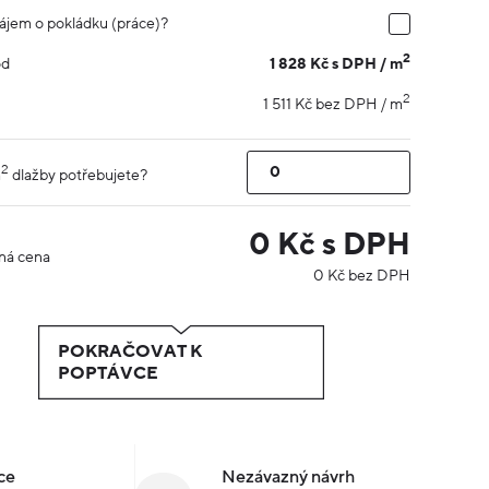
ájem o pokládku (práce)?
2
1 828 Kč s DPH / m
od
2
1 511 Kč bez DPH / m
2
m
dlažby potřebujete?
0
Kč s DPH
ná cena
0
Kč bez DPH
POKRAČOVAT K
POPTÁVCE
ce
Nezávazný návrh