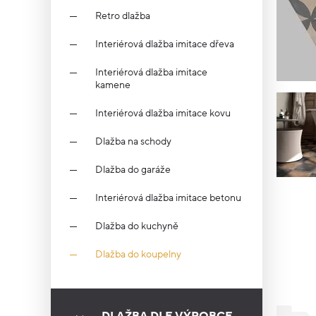
Retro dlažba
Interiérová dlažba imitace dřeva
Interiérová dlažba imitace
kamene
Interiérová dlažba imitace kovu
Dlažba na schody
Dlažba do garáže
Interiérová dlažba imitace betonu
Dlažba do kuchyně
Dlažba do koupelny