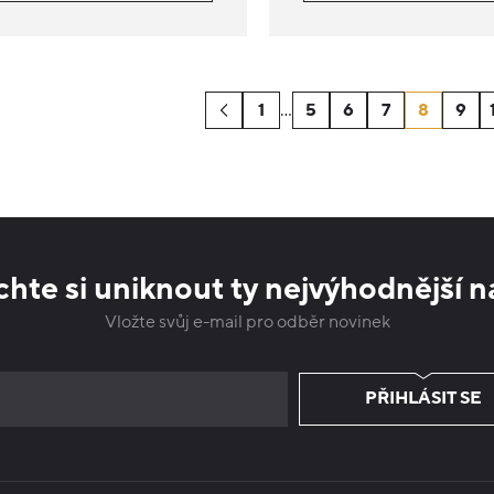
1
…
5
6
7
8
9
hte si uniknout ty nejvýhodnější n
Vložte svůj e-mail pro odběr novinek
PŘIHLÁSIT SE