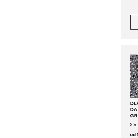
DL
DA
GR
Séri
od 