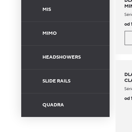
DL
MI
MIS
Séri
od 
MIMO
HEADSHOWERS
DL
CL
SLIDE RAILS
Séri
od 
QUADRA