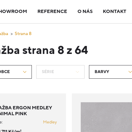
HOWROOM
REFERENCE
O NÁS
KONTAKT
ažba
Strana 8
žba strana 8 z 64
OBCE
SÉRIE
BARVY
AŽBA ERGON MEDLEY
NIMAL PINK
e:
Medley
1 711 Kč/m
2