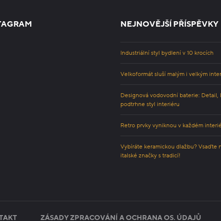
TAGRAM
NEJNOVĚJŠÍ PŘÍSPĚVKY
Industriální styl bydlení v 10 krocích
Velkoformát sluší malým i velkým inte
Designová vodovodní baterie: Detail, 
podtrhne styl interiéru
Retro prvky vyniknou v každém interi
Vybíráte keramickou dlažbu? Vsaďte 
italské značky s tradicí!
TAKT
ZÁSADY ZPRACOVÁNÍ A OCHRANA OS. ÚDAJŮ