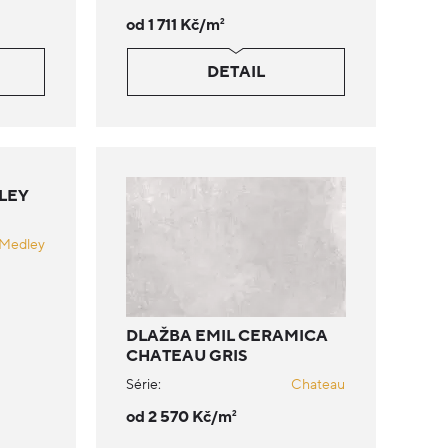
od 1 711 Kč/m
2
DETAIL
LEY
Medley
DLAŽBA EMIL CERAMICA
CHATEAU GRIS
Série:
Chateau
od 2 570 Kč/m
2