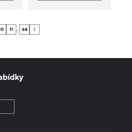
10
11
…
64
abídky