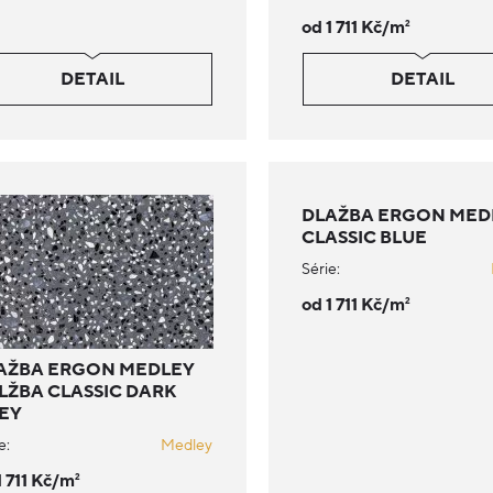
od 1 711 Kč/m
2
DETAIL
DETAIL
DLAŽBA ERGON MED
CLASSIC BLUE
Série:
od 1 711 Kč/m
2
AŽBA ERGON MEDLEY
LŽBA CLASSIC DARK
EY
e:
Medley
1 711 Kč/m
2