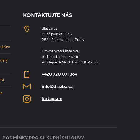
KONTAKTUJTE NÁS
dlažba.cz
Budějovická 1035
252 42, Jesenice u Prahy
riérům
Provozovatel katalogu:
e-shop dlazba.cz s.r.o.
který
Prodejce: PARKET ATELIER s.r.o.
+420 720 071 364
éru
info@dlazba.cz
na
instagram
PODMÍNKY PRO SJ. KUPNÍ SMLOUVY