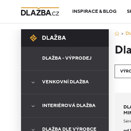
INSPIRACE & BLOG
S
Dl
DLAŽBA
Dla
DLAŽBA - VÝPRODEJ
VÝR
VENKOVNÍ DLAŽBA
INTERIÉROVÁ DLAŽBA
DL
MI
Séri
DLAŽBA DLE VÝROBCE
od 