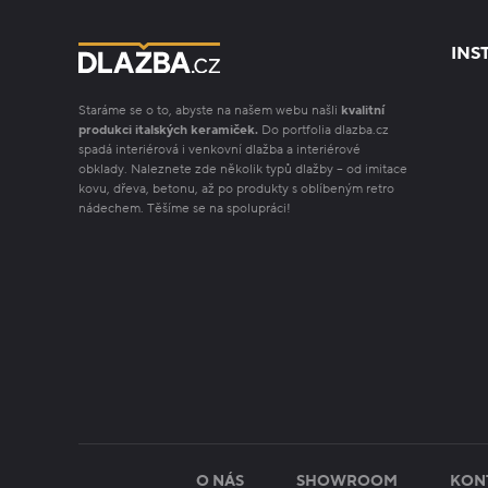
INS
Staráme se o to, abyste na našem webu našli
kvalitní
produkci italských keramiček.
Do portfolia dlazba.cz
spadá interiérová i venkovní dlažba a interiérové
obklady. Naleznete zde několik typů dlažby – od imitace
kovu, dřeva, betonu, až po produkty s oblíbeným retro
nádechem. Těšíme se na spolupráci!
O NÁS
SHOWROOM
KON