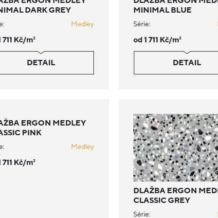
AŽBA ERGON MEDLEY
DLAŽBA ERGON MED
NIMAL DARK GREY
MINIMAL BLUE
e:
Medley
Série:
1 711 Kč/m
od 1 711 Kč/m
2
2
DETAIL
DETAIL
AŽBA ERGON MEDLEY
ASSIC PINK
e:
Medley
1 711 Kč/m
2
DLAŽBA ERGON MED
CLASSIC GREY
Série: