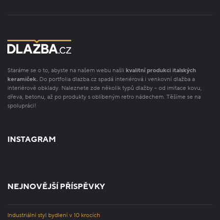
Staráme se o to, abyste na našem webu našli
kvalitní produkci italských
keramiček.
Do portfolia dlazba.cz spadá interiérová i venkovní dlažba a
interiérové obklady. Naleznete zde několik typů dlažby – od imitace kovu,
dřeva, betonu, až po produkty s oblíbeným retro nádechem. Těšíme se na
spolupráci!
INSTAGRAM
NEJNOVĚJŠÍ PŘÍSPĚVKY
Industriální styl bydlení v 10 krocích