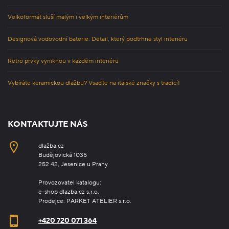
Velkoformát sluší malým i velkým interiérům
Designová vodovodní baterie: Detail, který podtrhne styl interiéru
Retro prvky vyniknou v každém interiéru
Vybíráte keramickou dlažbu? Vsaďte na italské značky s tradicí!
KONTAKTUJTE NÁS
dlažba.cz
Budějovická 1035
252 42, Jesenice u Prahy
Provozovatel katalogu:
e-shop dlazba.cz s.r.o.
Prodejce: PARKET ATELIER s.r.o.
+420 720 071 364