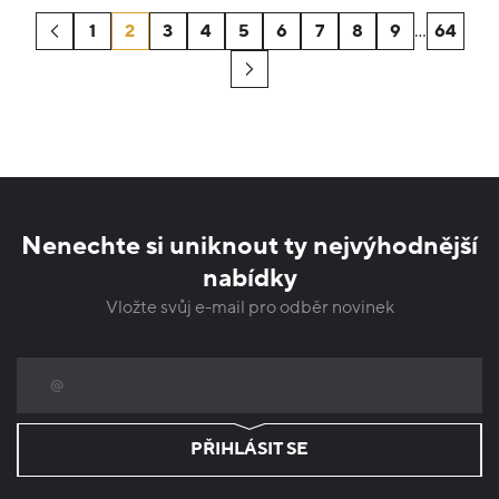
1
2
3
4
5
6
7
8
9
…
64
Nenechte si uniknout ty nejvýhodnější
nabídky
Vložte svůj e-mail pro odběr novinek
PŘIHLÁSIT SE