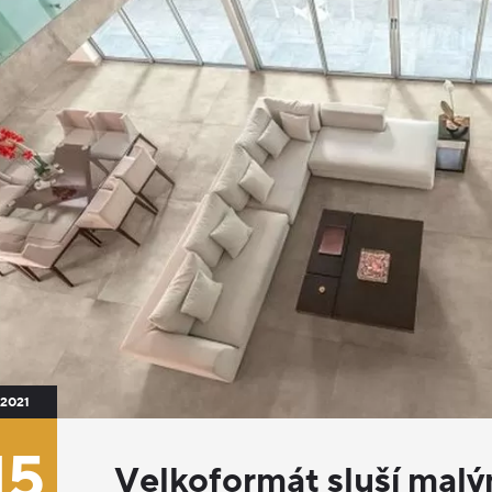
2021
15
Velkoformát sluší malý