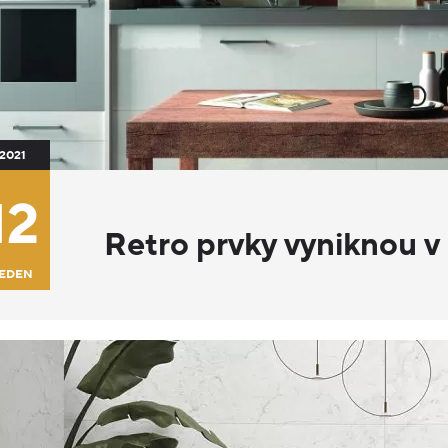
2021
12
Retro prvky vyniknou v
EDEN