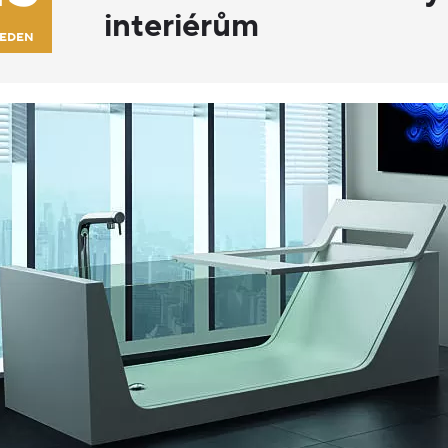
interiérům
LEDEN