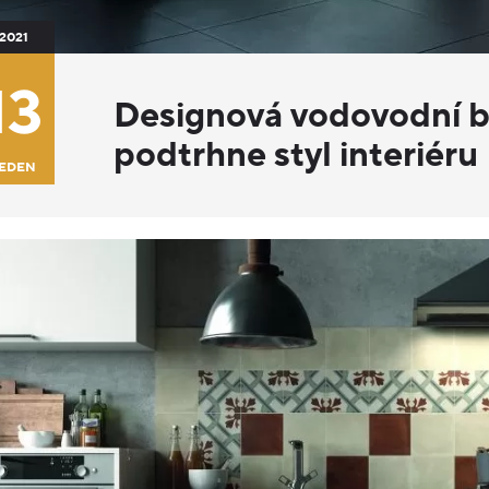
2021
13
Designová vodovodní bat
podtrhne styl interiéru
EDEN