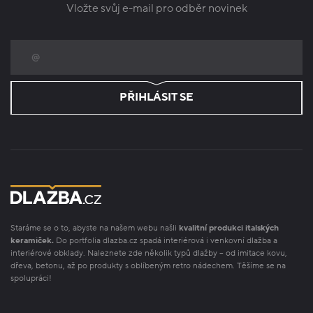
Vložte svůj e-mail pro odběr novinek
PŘIHLÁSIT SE
Staráme se o to, abyste na našem webu našli
kvalitní produkci italských
keramiček.
Do portfolia dlazba.cz spadá interiérová i venkovní dlažba a
interiérové obklady. Naleznete zde několik typů dlažby – od imitace kovu,
dřeva, betonu, až po produkty s oblíbeným retro nádechem. Těšíme se na
spolupráci!