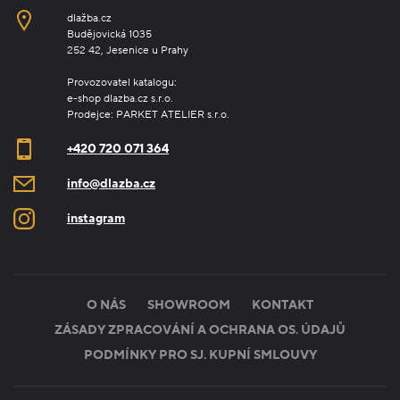
dlažba.cz
Budějovická 1035
252 42, Jesenice u Prahy
Provozovatel katalogu:
e-shop dlazba.cz s.r.o.
Prodejce: PARKET ATELIER s.r.o.
+420 720 071 364
info@dlazba.cz
instagram
O NÁS
SHOWROOM
KONTAKT
ZÁSADY ZPRACOVÁNÍ A OCHRANA OS. ÚDAJŮ
PODMÍNKY PRO SJ. KUPNÍ SMLOUVY