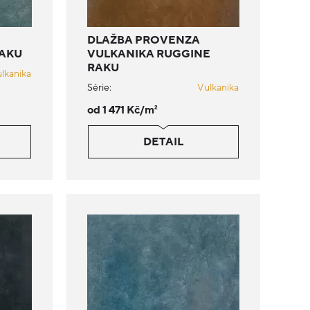
DLAŽBA PROVENZA
RAKU
VULKANIKA RUGGINE
RAKU
lkanika
Série:
Vulkanika
od 1 471 Kč/m
2
DETAIL