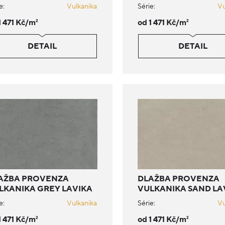
e:
Vulkanika
Série:
Vu
1 471 Kč/m
od 1 471 Kč/m
2
2
DETAIL
DETAIL
AŽBA PROVENZA
DLAŽBA PROVENZA
LKANIKA GREY LAVIKA
VULKANIKA SAND LA
e:
Vulkanika
Série:
Vu
1 471 Kč/m
od 1 471 Kč/m
2
2