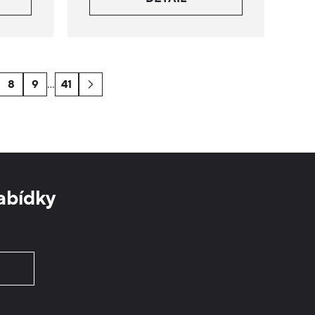
8
9
…
41
abídky