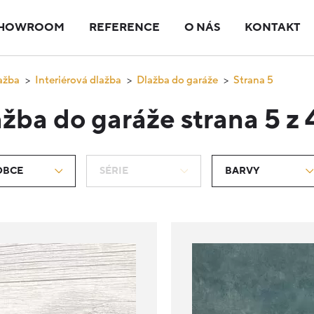
HOWROOM
REFERENCE
O NÁS
KONTAKT
ažba
Interiérová dlažba
Dlažba do garáže
Strana 5
žba do garáže strana 5 z 
OBCE
SÉRIE
BARVY