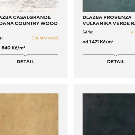
AŽBA CASALGRANDE
DLAŽBA PROVENZA
DANA COUNTRY WOOD
VULKANIKA VERDE 
E
Série:
Vu
e:
Country wood
od 1 471 Kč/m
2
1 840 Kč/m
2
DETAIL
DETAIL