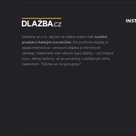
INS
Staráme se o to, abyste na našem webu našli
kvalitní
produkci italských keramiček.
Do portfolia dlazba.cz
spadá interiérová i venkovní dlažba a interiérové
obklady. Naleznete zde několik typů dlažby – od imitace
kovu, dřeva, betonu, až po produkty s oblíbeným retro
nádechem. Těšíme se na spolupráci!