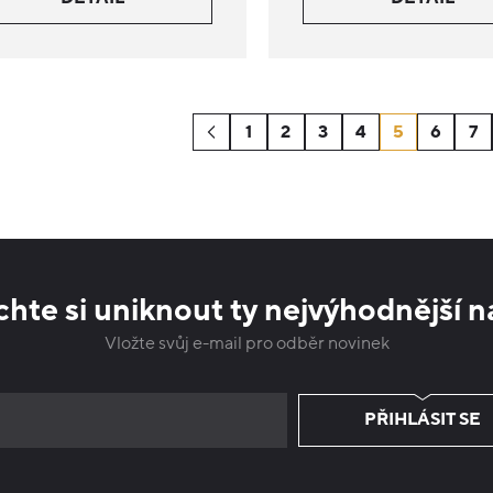
1
2
3
4
5
6
7
hte si uniknout ty nejvýhodnější n
Vložte svůj e-mail pro odběr novinek
PŘIHLÁSIT SE