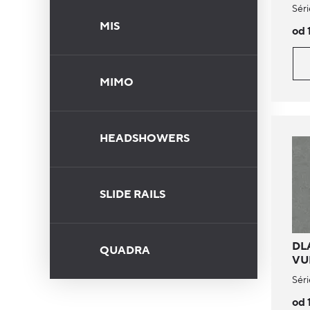
Séri
MIS
od 
MIMO
HEADSHOWERS
SLIDE RAILS
DL
QUADRA
VU
Séri
od 