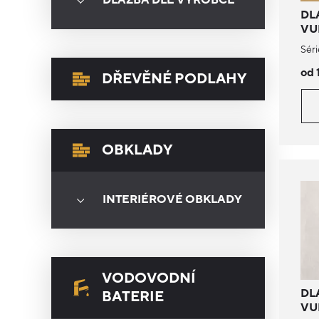
DLAŽBA DLE VÝROBCE
DL
VU
Séri
od 
DŘEVĚNÉ PODLAHY
OBKLADY
INTERIÉROVÉ OBKLADY
VODOVODNÍ
DL
BATERIE
VU