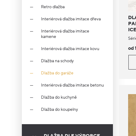
Retro dlažba
DL
Interiérová dlažba imitace dřeva
PA
IC
Interiérová dlažba imitace
kamene
Séri
od 
Interiérová dlažba imitace kovu
Dlažba na schody
Dlažba do garáže
Interiérová dlažba imitace betonu
Dlažba do kuchyně
Dlažba do koupelny