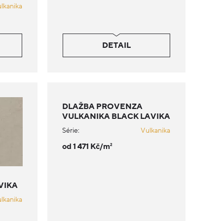
lkanika
DETAIL
DLAŽBA PROVENZA
VULKANIKA BLACK LAVIKA
Série:
Vulkanika
od 1 471 Kč/m
2
VIKA
lkanika