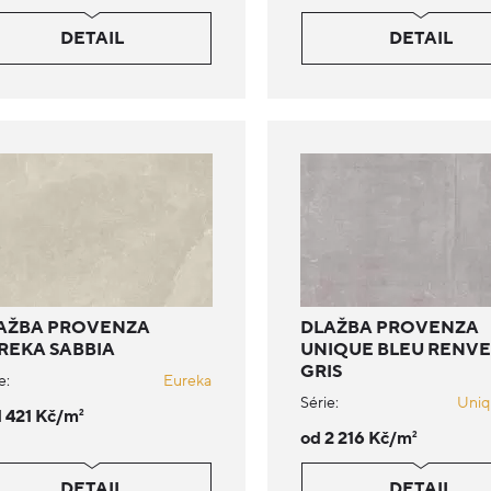
DETAIL
DETAIL
AŽBA PROVENZA
DLAŽBA PROVENZA
REKA SABBIA
UNIQUE BLEU RENV
GRIS
e:
Eureka
Série:
Uniq
1 421 Kč/m
2
od 2 216 Kč/m
2
DETAIL
DETAIL