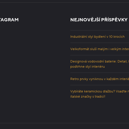
TAGRAM
NEJNOVĚJŠÍ PŘÍSPĚVKY
Industriální styl bydlení v 10 krocích
Velkoformát sluší malým i velkým inte
Designová vodovodní baterie: Detail, 
podtrhne styl interiéru
Retro prvky vyniknou v každém interi
Vybíráte keramickou dlažbu? Vsaďte 
italské značky s tradicí!