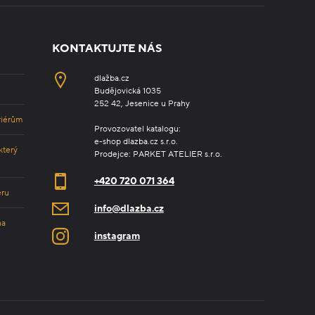
KONTAKTUJTE NÁS
dlažba.cz
Budějovická 1035
252 42, Jesenice u Prahy
riérům
Provozovatel katalogu:
e-shop dlazba.cz s.r.o.
který
Prodejce: PARKET ATELIER s.r.o.
+420 720 071 364
éru
info@dlazba.cz
na
instagram