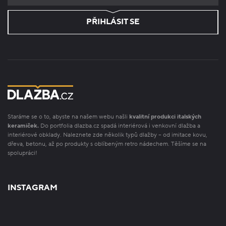
PŘIHLÁSIT SE
Staráme se o to, abyste na našem webu našli
kvalitní produkci italských
keramiček.
Do portfolia dlazba.cz spadá interiérová i venkovní dlažba a
interiérové obklady. Naleznete zde několik typů dlažby – od imitace kovu,
dřeva, betonu, až po produkty s oblíbeným retro nádechem. Těšíme se na
spolupráci!
INSTAGRAM