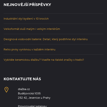
NEJNOVĚJŠÍ PŘÍSPĚVKY
Industriální styl bydlení v 10 krocích
Velkoformát sluší malým i velkým interiérům
Designová vodovodní baterie: Detail, který podtrhne styl interiéru
Retro prvky vyniknou v každém interiéru
Vybíráte keramickou dlažbu? Vsaďte na italské značky s tradicí!
KONTAKTUJTE NÁS
dlažba.cz
Budějovická 1035
252 42, Jesenice u Prahy
Provozovatel katalogu: