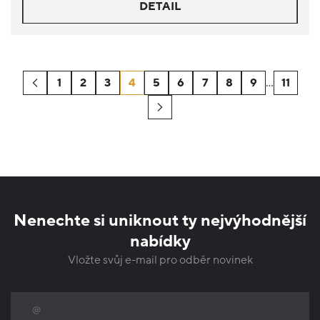
DETAIL
1
2
3
4
5
6
7
8
9
…
11
Nenechte si uniknout ty nejvýhodnější
nabídky
Vložte svůj e-mail pro odběr novinek